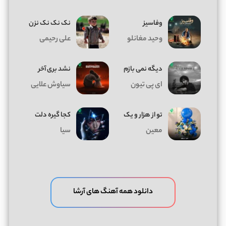
وفاسیز
نک نک نک نزن
وحید مغانلو
علی رحیمی
دیگه نمی بازم
نشد بری آخر
ای پی تیون
سیاوش علایی
تو از هزار و یک
کجا گیره دلت
معین
سیا
دانلود همه آهنگ های آرشا