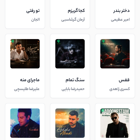
دختر بندر
کجا گریزم
تو رفتی
امیر عظیمی
آرمان گرشاسبی
الجان
قفس
سنگ تمام
ماجرای منه
کسری زاهدی
حمیدرضا بابایی
علیرضا طلیسچی