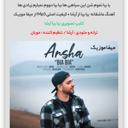
یا بیا تموم شن این سیاهی ها بیا بیا دووم نمیارم زیادی ها
آهنگ عاشقانه
بیا بیا
از
آرشا
+ کیفیت اصلی Mp3 از
میفا موزیک
کلیپ تصویری بیا بیا آرشا
ترانه و ملودی : آرشا / تنظیم کننده : مویان