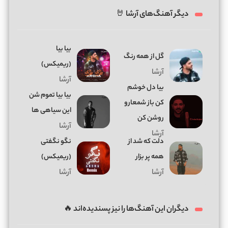
دیگر آهنگ‌های آرشا 🤘
بیا بیا
گل از همه رنگ
(ریمیکس)
آرشا
آرشا
بیا دل خوشم
بیا بیا تموم شن
کن باز شمعارو
این سیاهی ها
روشن کن
آرشا
آرشا
دلت که شد از
نگو نگفتی
همه پر بزار
(ریمیکس)
آرشا
آرشا
دیگران این آهنگ‌ها را نیز پسندیده‌اند 🔥