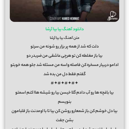
دانلود آهنگ بیا بیا آرشا
متن آهنگ بیا بیا آرشا
دلت که شد از همه پر بزار رو شونه من سرتو
بیا باز مغلطه کن تو هرچی عاشقی من ضربدر دو
ادامو دربیار مسخره کن فاصله واسه من مسئله شد جلو همه خوبتو
گفتم فقط دل من بده شد
✦#✦#✦#✦#
بیا باغچه ها رو آب دادم گلا خیسن بیا رو شیشه هاا کنم اسمتو
بنویسم
بیا دل خوشم کن باز شمعارو روشن کن بیا تا با اومدنت باز قلبامون
بشن جفت