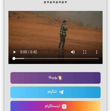
✦#✦#✦#✦#
روبیکا
تلگرام
اینستاگرام