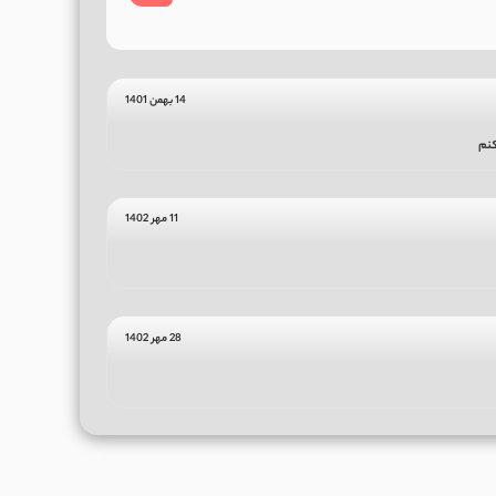
14 بهمن 1401
کنم
11 مهر 1402
28 مهر 1402