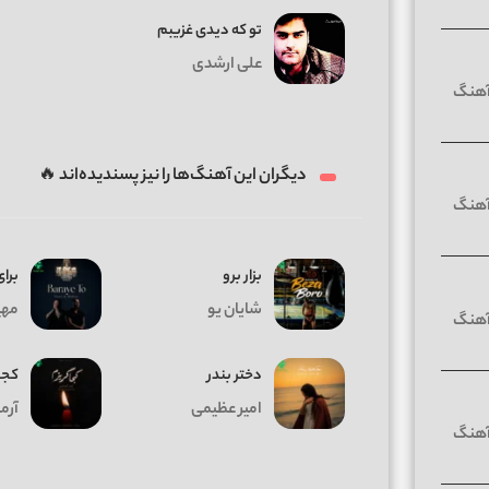
تو که دیدی غزیبم
علی ارشدی
دیگران این آهنگ‌ها را نیز پسندیده‌اند 🔥
بزار برو
برای
شایان یو
مهیا
دختر بندر
کجا
امیر عظیمی
آرم