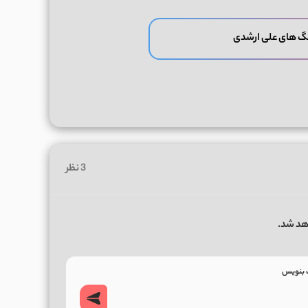
گ های علی ارشدی
3 نظر
هد شد.