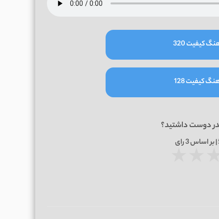
نگ کیفیت 320
نگ کیفیت 128
در دوست داشتید؟
3
رای
★
★