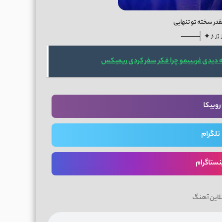
ر سخته تو تنهایی
───├ ✦♪♫
ه دیدی غریبیمو چرا فکر سفر کردی ریمیکس
روبیکا
تلگرام
نستاگرام
لاین آهنگ