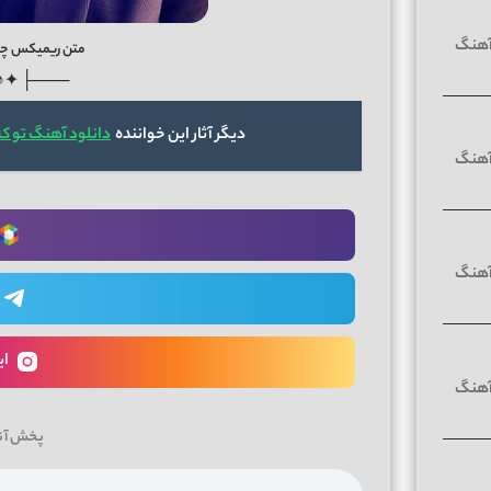
متن ریمیکس چقد
♪✦ ┤───
دیگر آثار این خواننده
دانلود آهنگ تو ک
ای
پخش آن