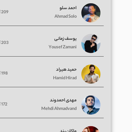
احمد سلو
209 آهنگ
Ahmad Solo
یوسف زمانی
203 آهنگ
Yousef Zamani
حمید هیراد
198 آهنگ
Hamid Hirad
مهدی احمدوند
172 آهنگ
Mehdi Ahmadvand
ماکان بند