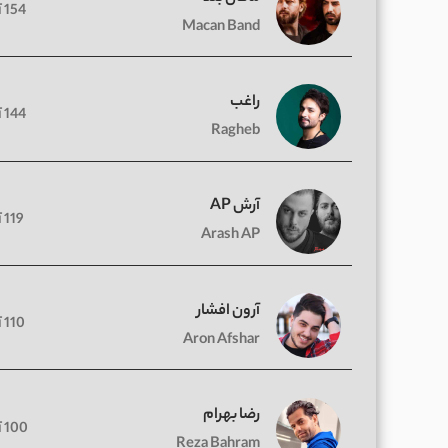
154 آهنگ
Macan Band
راغب
144 آهنگ
Ragheb
آرش AP
119 آهنگ
Arash AP
آرون افشار
110 آهنگ
Aron Afshar
رضا بهرام
100 آهنگ
Reza Bahram