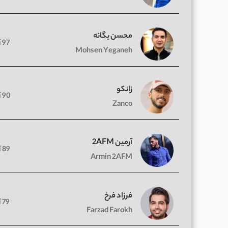
محسن یگانه
97 آهنگ
Mohsen Yeganeh
زانکو
90 آهنگ
Zanco
آرمین 2AFM
89 آهنگ
Armin 2AFM
فرزاد فرخ
79 آهنگ
Farzad Farokh