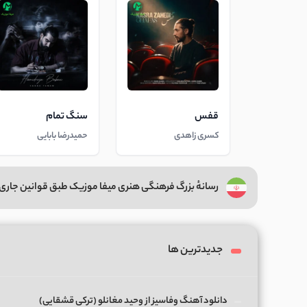
قفس
سنگ تمام
کسری زاهدی
حمیدرضا بابایی
رسانهٔ بزرگ فرهنگی هنری میفا موزیک طبق قوانین جاری 
جدیدترین ها
دانلود آهنگ وفاسیز از وحید مغانلو (ترکی قشقایی)