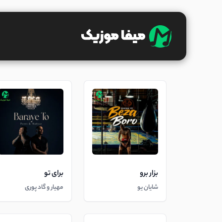
بزار برو
برای تو
شایان یو
مهیار و گاد پوری