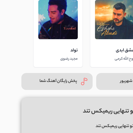
شق ابدی
تولد
وح الله کرمی
مجید رضوی
شهریور
پخش رایگان آهنگ شما
 تنهایی ریمیکس تند
و تنهایی ریمیکس تند