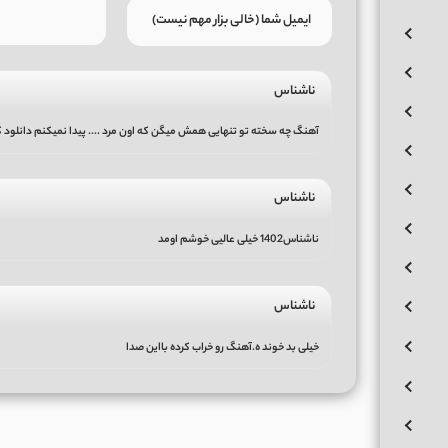
ناشناس
آهنگ چه سخته تو تنهایی همش میگن که اون مرد .... پیدا نمیکنم دانلود 
ناشناس
ناشناس1402 خیلی عالیی خوشم اومد
ناشناس
خیلی بد خوند ه.آهنگ رو خراب کرده بااین صدا