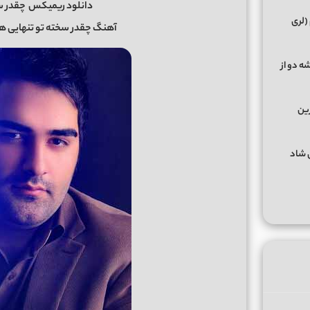
دانلود ریمیکس
چقدر س
(لری
آهنگ چقدر سخته تو تنهایی 
ه دو از
رین
گهای شاد