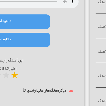
دانلود آه
دانلود آه
این آهنگ را چق
امتیاز
1.3
از 5 | بر اساس
★
★
★
دیگر آهنگ‌های علی ارشدی 🤘