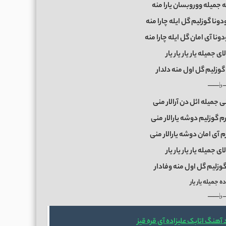
ه جمیله ووروبسان یارا منه
نا گوزلیم گل ایله چارا منه
ا آی امان گل ایله چارا منه
ی جمیله یار یار یار یار
 گوزلیم گل اول منه دلدار
──♭
ی جمیله ائل دن آرالار منی
م گوزلیم دوشه یارالار منی
 آی امان دوشه یارالار منی
ی جمیله یار یار یار یار
گوزلیم گل اول منه وفادار
ه جمیله یار یار
──♭
 آهنگ اتابک علیزاده آی قره قیز