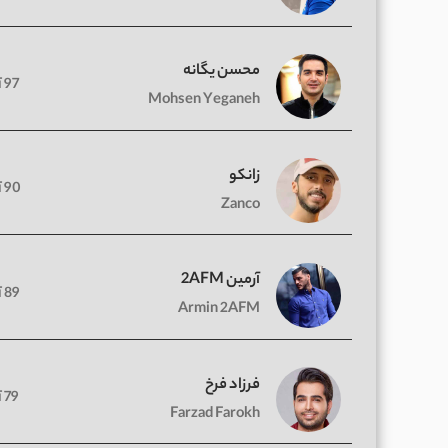
محسن یگانه
97 آهنگ
Mohsen Yeganeh
زانکو
90 آهنگ
Zanco
آرمین 2AFM
89 آهنگ
Armin 2AFM
فرزاد فرخ
79 آهنگ
Farzad Farokh