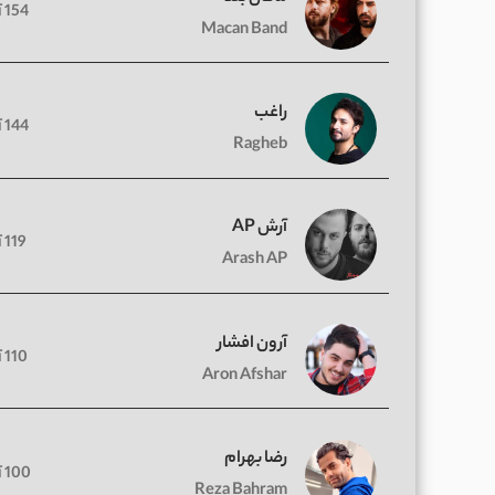
154 آهنگ
Macan Band
راغب
144 آهنگ
Ragheb
آرش AP
119 آهنگ
Arash AP
آرون افشار
110 آهنگ
Aron Afshar
رضا بهرام
100 آهنگ
Reza Bahram