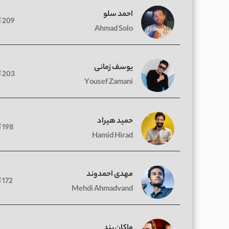
احمد سلو
209 آهنگ
Ahmad Solo
یوسف زمانی
203 آهنگ
Yousef Zamani
حمید هیراد
198 آهنگ
Hamid Hirad
مهدی احمدوند
172 آهنگ
Mehdi Ahmadvand
ماکان بند