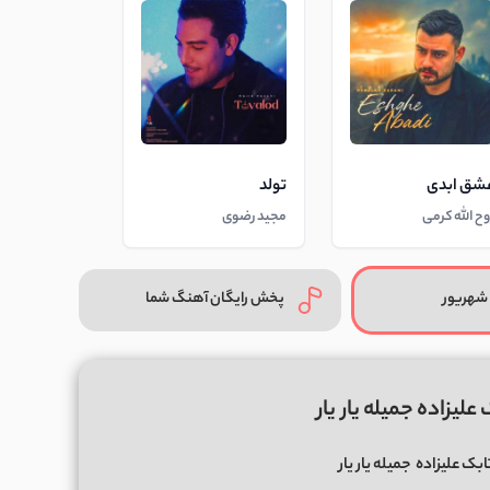
شق ابدی
تولد
وح الله کرمی
مجید رضوی
شهریور
پخش رایگان آهنگ شما
لیزاده جمیله یار یار
ابک علیزاده
جمیله یار یار