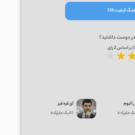
نگ کیفیت 128
در دوست داشتید؟
2
رای
★
★
 آلبوم
آی قره قیز
بک علیزاده
اتابک علیزاده