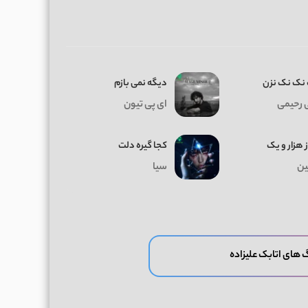
نک نک نزن
دیگه نمی بازم
 رحیمی
ای پی تیون
ز هزار و یک
کجا گیره دلت
ن
سیا
 های اتابک علیزاده