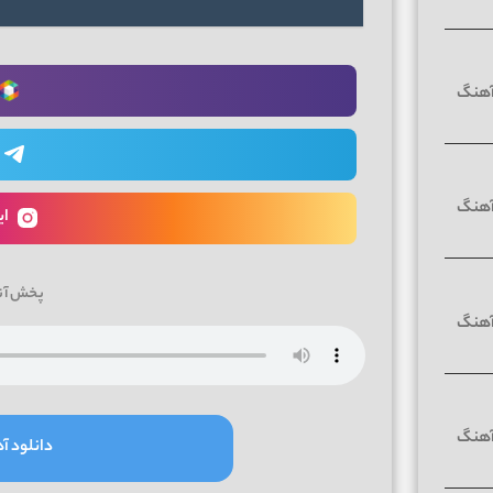
ای
پخش آن
دانلود آه