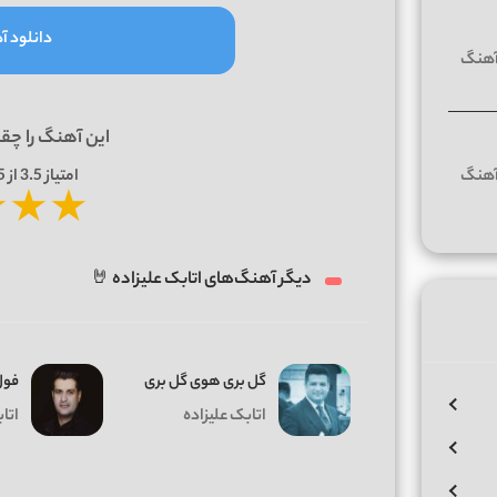
دانلود آه
این آهنگ را چق
امتیاز
3.5
از 5 | بر اساس
★
★
★
دیگر آهنگ‌های اتابک علیزاده 🤘
گل بری هوی گل بری
فول
اتابک علیزاده
اتا