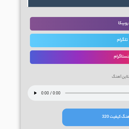
روبیکا
تلگرام
نستاگرام
لاین آهنگ
نگ کیفیت 320