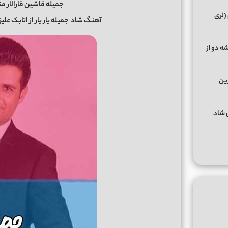
جمیله قاشین قارالار من
(لری
آهنگ شاد
جمیله یار یار
از
اتابک علیز
ه دو از
رین
گهای شاد