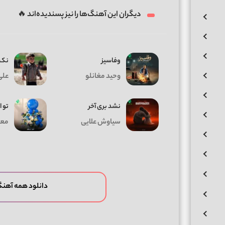
دیگران این آهنگ‌ها را نیز پسندیده‌اند 🔥
وفاسیز
نک 
وحید مغانلو
علی
نشد بری آخر
تو ا
سیاوش علایی
معی
دانلود همه آهنگ