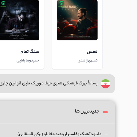
قفس
سنگ تمام
کسری زاهدی
حمیدرضا بابایی
رسانهٔ بزرگ فرهنگی هنری میفا موزیک طبق قوانین جاری 
جدیدترین ها
دانلود آهنگ وفاسیز از وحید مغانلو (ترکی قشقایی)