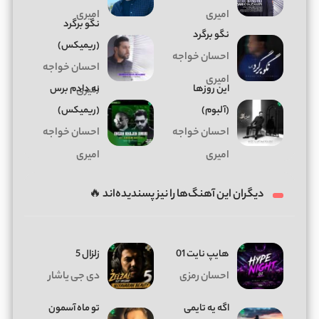
امیری
امیری
نگو برگرد
نگو برگرد
(ریمیکس)
احسان خواجه
احسان خواجه
امیری
این روزها
به دادم برس
امیری
(آلبوم)
(ریمیکس)
احسان خواجه
احسان خواجه
امیری
امیری
دیگران این آهنگ‌ها را نیز پسندیده‌اند 🔥
هایپ نایت 01
زلزال 5
احسان رمزی
دی جی یاشار
اگه یه تایمی
تو ماه آسمون