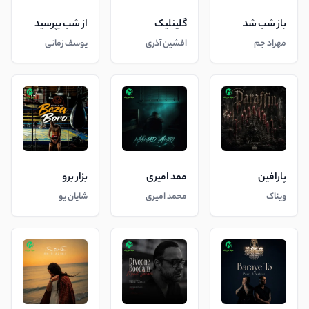
باز شب شد
گلینلیک
از شب بپرسید
مهراد جم
افشین آذری
یوسف زمانی
پارافین
ممد امیری
بزار برو
ویناک
محمد امیری
شایان یو