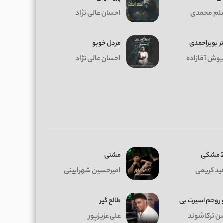
م محمدی
احسان عالی نژاد
ر بویراحمدی
مردل خوبو
یوش آقازاده
احسان عالی نژاد
ی
مشتی
د کریمی
امیرحسین شهرایینی
 روحم اسیرت بی
طالع گیر
 ترکاشوند
علی عزیزپور