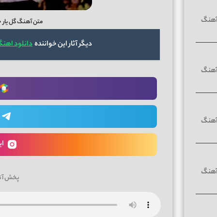
متن آهنگ گل یار ج
دیگر آثار این خواننده
دانلود اهن
ای
پخش آن