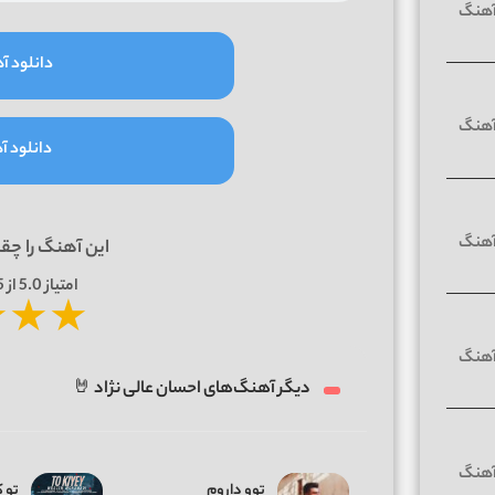
دانلود آه
دانلود آه
این آهنگ را چق
امتیاز
5.0
از 5 | بر اساس
★
★
★
دیگر آهنگ‌های احسان عالی نژاد 🤘
توو داروم
تو 