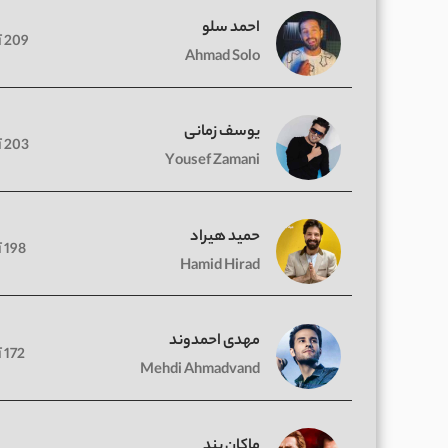
احمد سلو
209 آهنگ
Ahmad Solo
یوسف زمانی
203 آهنگ
Yousef Zamani
حمید هیراد
198 آهنگ
Hamid Hirad
مهدی احمدوند
172 آهنگ
Mehdi Ahmadvand
ماکان بند