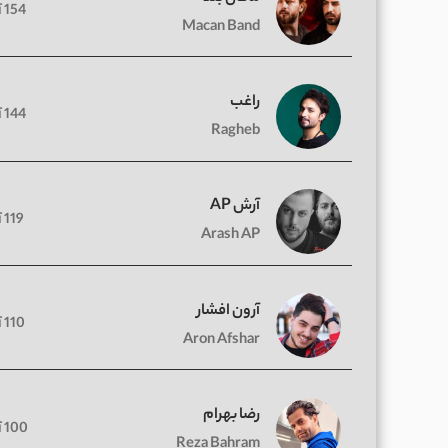
154 آهنگ
Macan Band
راغب
144 آهنگ
Ragheb
آرش AP
119 آهنگ
Arash AP
آرون افشار
110 آهنگ
Aron Afshar
رضا بهرام
100 آهنگ
Reza Bahram