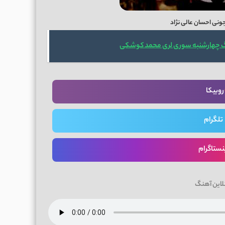
ونی احسان عالی نژاد
گ چهارشنبه سوری لری محمد کوشکی
روبیکا
تلگرام
نستاگرام
لاین آهنگ