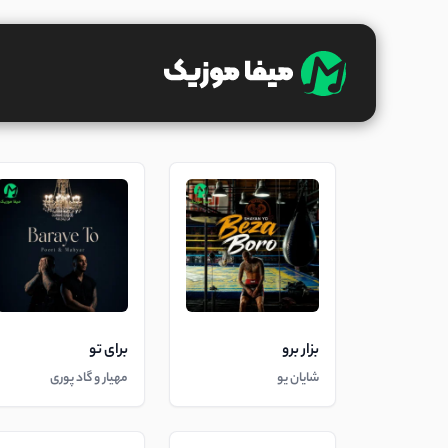
بزار برو
برای تو
شایان یو
مهیار و گاد پوری