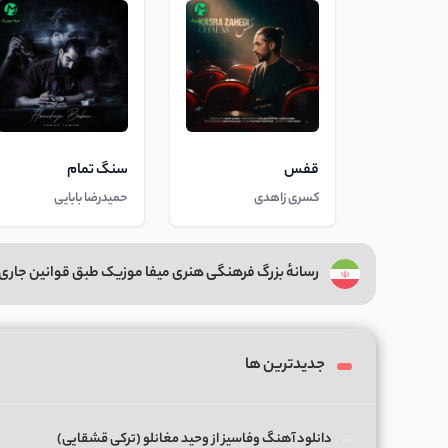
قفس
سنگ تمام
کسری زاهدی
حمیدرضا بابایی
رسانهٔ بزرگ فرهنگی هنری میفا موزیک طبق قوانین جاری 
جدیدترین ها
دانلود آهنگ وفاسیز از وحید مغانلو (ترکی قشقایی)