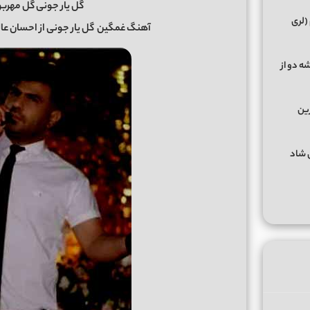
گل یار جونی گل مهرب
(لری
آهنگ غمگین
گل یار جونی
از
احسان عال
ه دو از
رین
گهای شاد