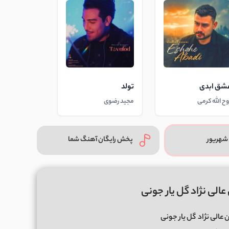
شق ابدی
تولد
وح الله کرمی
مجید رضوی
شهریور
پخش رایگان آهنگ شما
الی نژاد گل یار جونی
عالی نژاد
گل یار جونی