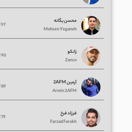
محسن یگانه
97 آهنگ
Mohsen Yeganeh
زانکو
90 آهنگ
Zanco
آرمین 2AFM
89 آهنگ
Armin 2AFM
فرزاد فرخ
79 آهنگ
Farzad Farokh