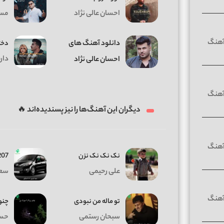
احسان عالی نژاد
مسل
دانلود آهنگ های
دخت
دار
احسان عالی نژاد
دیگران این آهنگ‌ها را نیز پسندیده‌اند 🔥
نک نک نک نزن
207 مشک
علی رحیمی
سعی
تو ماله من نبودی
چنو
سبحان رستمی
حسن