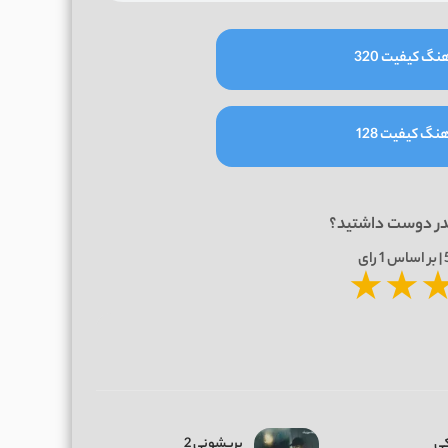
نگ کیفیت 320
نگ کیفیت 128
در دوست داشتید؟
1
رای
★
★
کی
پریشونی 2