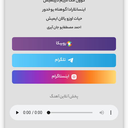
گووَن مَک لازیم دییلمیش
اینسانلارادا گوهناه یوخدور
حیات اوزو یالان ایمیش
احمد مصطفایو جان آیری
روبیکا
تلگرام
اینستاگرام
پخش آنلاین آهنگ