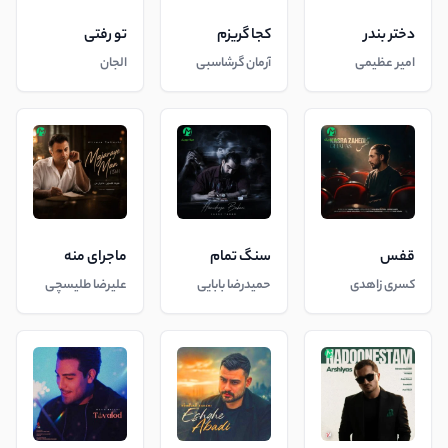
دختر بندر
کجا گریزم
تو رفتی
امیر عظیمی
آرمان گرشاسبی
الجان
قفس
سنگ تمام
ماجرای منه
کسری زاهدی
حمیدرضا بابایی
علیرضا طلیسچی