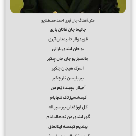
متن آهنگ جان آیری احمد مصطفایو
جانیما جان قاتان یاری
قویدولار جانیمدان آیری
بو جان ایندی یارالی
جانسیز بو جان جان چکیر
اسرک هیجان چکیر
بیر بلیسن نلر چکیر
آجیلار ایچینده یَم من
کیمسَسیز تک تنهایام
گل اوزاقدان بیر سیر اِله
گور ایندی من نه هالدایام
بیلدیم کیمَسه اینانماق