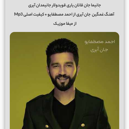
جانیما جان قاتان یاری قویدولار جانیمدان آیری
آهنگ غمگین
جان آیری
از
احمد مصطفایو
+ کیفیت اصلی Mp3
از
میفا موزیک