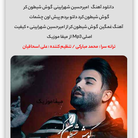
دانلود آهنگ
امیرحسین شهرایینی
گوش شیطون کر
گوش شیطون کرد دلتو بردم پیش اون چشمات
آهنگ غمگین
گوش شیطون کر
از
امیرحسین شهرایینی
+ کیفیت
اصلی Mp3 از
میفا موزیک
ترانه سرا : محمد مبارکی / تنظیم کننده : علی اسحاقیان