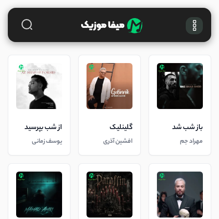
باز شب شد
گلینلیک
از شب بپرسید
مهراد جم
افشین آذری
یوسف زمانی