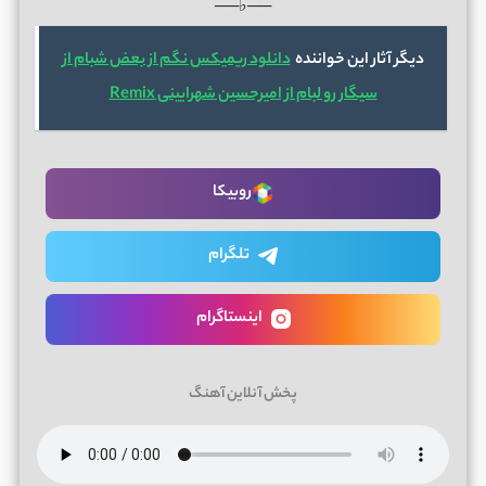
──♭──
دیگر آثار این خواننده
دانلود ریمیکس نگم از بعض شبام از
سیگار رو لبام از امیرحسین شهرایینی Remix
روبیکا
تلگرام
اینستاگرام
پخش آنلاین آهنگ