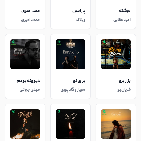
فرشته
پارافین
ممد امیری
امید عقابی
ویناک
محمد امیری
بزار برو
برای تو
دیوونه بودم
شایان یو
مهیار و گاد پوری
مهدی جهانی