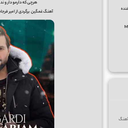
هرچی که دارمو دار و ندا
غنده
آهنگ غمگین
برگردی
از
امیر فرجا