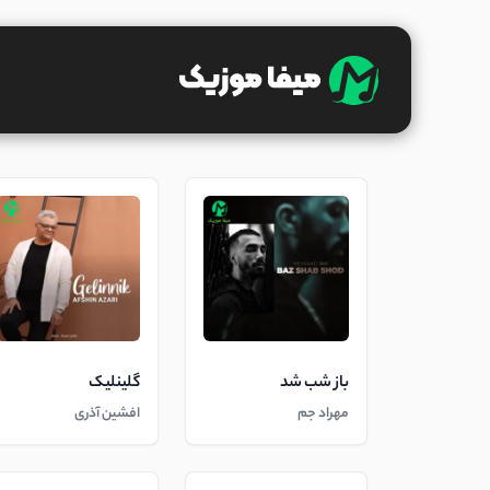
باز شب شد
گلینلیک
مهراد جم
افشین آذری