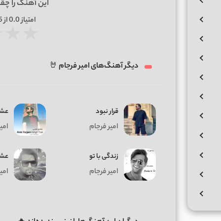
این آهنگ را چق
امتیاز
0.0
از 5 | بر اساس
★
★
★
دیگر آهنگ‌های امیر فرجام 🤘
قرار نبود
عشق
امیر فرجام
امی
زندگی با تو
عشق
امیر فرجام
امی