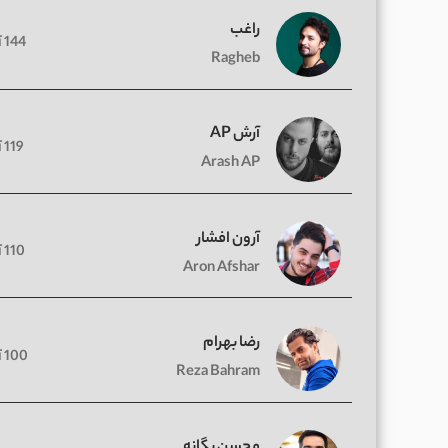
راغب
144 آهنگ
Ragheb
آرش AP
119 آهنگ
Arash AP
آرون افشار
110 آهنگ
Aron Afshar
رضا بهرام
100 آهنگ
Reza Bahram
محسن یگانه