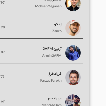
97 آهنگ
Mohsen Yeganeh
زانکو
90 آهنگ
Zanco
آرمین 2AFM
89 آهنگ
Armin 2AFM
فرزاد فرخ
79 آهنگ
Farzad Farokh
مهراد جم
67 آهنگ
Mehraad Jam