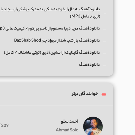
دانلود آهنگ ﻧﻪ ﻣﺎل اﻳﺨﻮم ﻧﻪ ﻣﻠﻜﻰ ﻧﻪ ﻣﺪرک ﭘﺰﺷﻜﻰ از سجاد با
(لری / کامل MP3)
دانلود آهنگ دریا دریا مسفرم از ناصر پورکرم / کیفیت عالی Mp3
دانلود آهنگ باز شب شد از مهراد جم Baz Shab Shod
دانلود آهنگ گلینلیک از افشین آذری (ترکی عاشقانه / کامل)
دانلود آهنگ
خوانندگان برتر
احمد سلو
209 آهنگ
Ahmad Solo