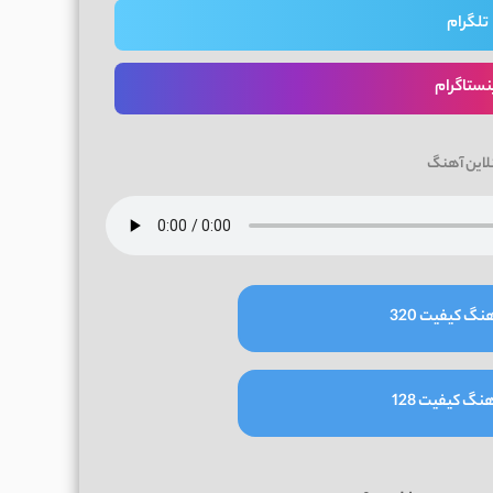
تلگرام
نستاگرام
لاین آهنگ
نگ کیفیت 320
نگ کیفیت 128