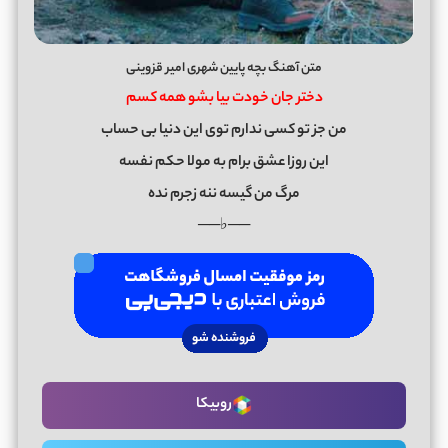
متن آهنگ بچه پایین شهری امیر قزوینی
دختر جان خودت بیا بشو همه کسم
من جز تو کسی ندارم توی این دنیا بی حساب
این روزا عشق برام به مولا حکم نفسه
مرگ من گیسه ننه زجرم نده
──♭──
روبیکا