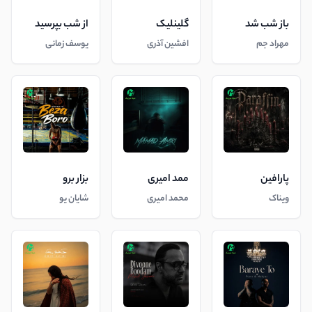
باز شب شد
گلینلیک
از شب بپرسید
مهراد جم
افشین آذری
یوسف زمانی
پارافین
ممد امیری
بزار برو
ویناک
محمد امیری
شایان یو