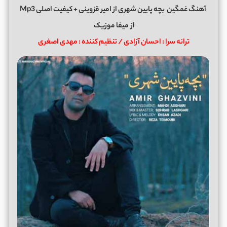
آهنگ غمگین
بچه پایین شهری
از
امیر قزوینی
+ کیفیت اصلی Mp3
از
میفا موزیک
ترانه سرا : احسان آزادی / تنظیم کننده : مهدی اصغری