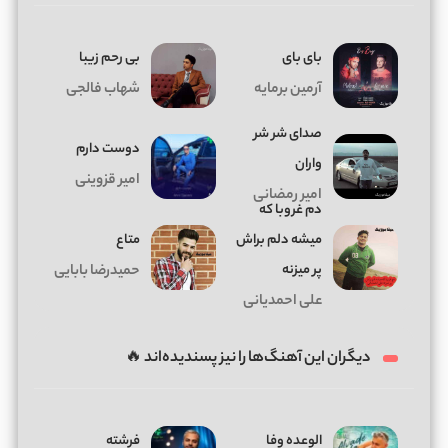
بای بای
بی رحم زیبا
آرمین برمایه
شهاب فالجی
صدای شر شر
دوست دارم
واران
امیر قزوینی
امیر رمضانی
دم غروبا که
میشه دلم براش
متاع
پر میزنه
حمیدرضا بابایی
علی احمدیانی
دیگران این آهنگ‌ها را نیز پسندیده‌اند 🔥
الوعده وفا
فرشته