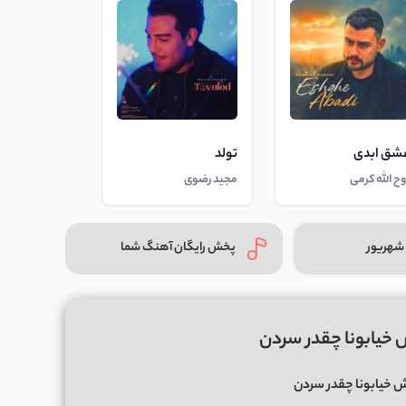
شق ابدی
تولد
وح الله کرمی
مجید رضوی
شهریور
پخش رایگان آهنگ شما
 خیابونا چقدر سردن
ش خیابونا چقدر سردن