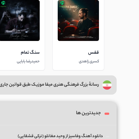
قفس
سنگ تمام
کسری زاهدی
حمیدرضا بابایی
رسانهٔ بزرگ فرهنگی هنری میفا موزیک طبق قوانین جاری 
جدیدترین ها
دانلود آهنگ وفاسیز از وحید مغانلو (ترکی قشقایی)