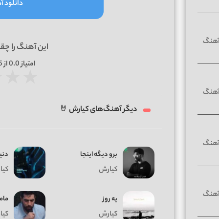
دانلود آه
این آهنگ را چق
امتیاز
0.0
از 5 | بر اساس
★
★
★
دیگر آهنگ‌های کیارش 🤘
برو دیگه اینجا
دنی
کیارش
کیا
ﻳﻪ روز
مام
کیارش
کیا