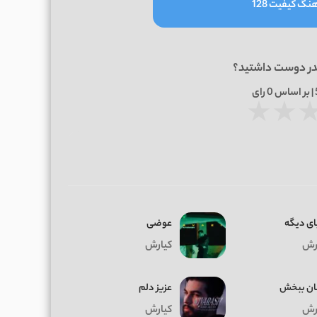
نگ کیفیت 128
در دوست داشتید؟
0
رای
★
★
ای دیگه
عوضی
رش
کیارش
ان ببخش
عزیز دلم
رش
کیارش