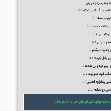
ا چقدر سردن کیارش
ه و دیگه نیست که ♪♫
وو موهام ♫
 موهات خیسه ♪♫
 توئه من بد ♫
چقدر سردن ♪♫
کوچه رد میشم ♫
وش بغل کردم ♪♫
 اینو میدونن هم
ه
♫
دلت قید منو زده ♪♫
شی بیقرارم لعنتی ♫
کسی رو ندارم ♪♫
دم رسوای شهر ای وای من به حالم بخند