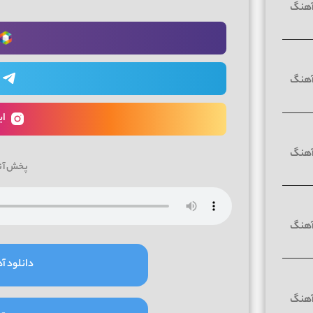
ای
پخش آن
دانلود آه