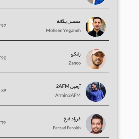
محسن یگانه
97 آهنگ
Mohsen Yeganeh
زانکو
90 آهنگ
Zanco
آرمین 2AFM
89 آهنگ
Armin 2AFM
فرزاد فرخ
79 آهنگ
Farzad Farokh