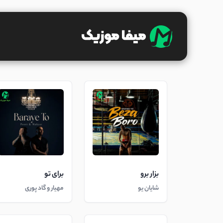
بزار برو
برای تو
شایان یو
مهیار و گاد پوری