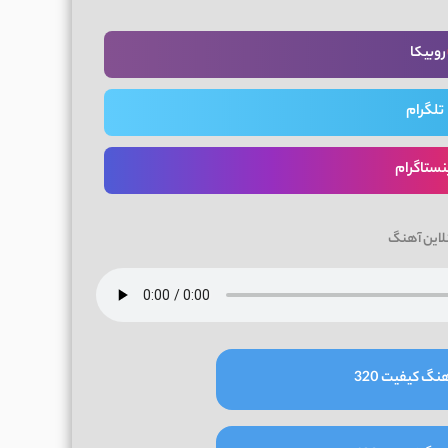
روبیکا
تلگرام
نستاگرام
لاین آهنگ
نگ کیفیت 320