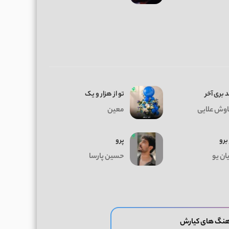
 بری آخر
تو از هزار و یک
وش علایی
معین
 برو
پرو
ان یو
حسین پارسا
هنگ های کیارش