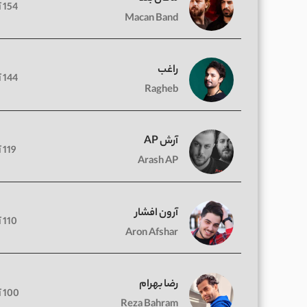
154 آهنگ
Macan Band
راغب
144 آهنگ
Ragheb
آرش AP
119 آهنگ
Arash AP
آرون افشار
110 آهنگ
Aron Afshar
رضا بهرام
100 آهنگ
Reza Bahram