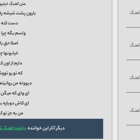
متن آهنگ خیابون
بارون پشت شیشه رفت
دست کنه ت
واسم بگه چرا
اصلا حق با
خیابونها 
دارم از اون 
که تو رو تو
دیوونه من روانیتم
ای وای که میگن 
ای کاش دوباره ب
من به جز تو 
دیگر آثار این خواننده
دانلود اهنگ ش