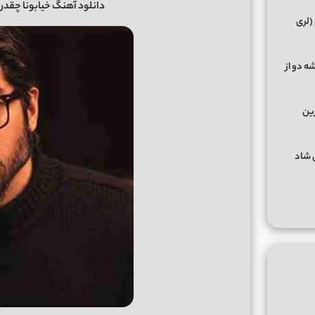
دانلود آهنگ خیابونا چقدر
(لری
ه دو از
رین
گهای شاد