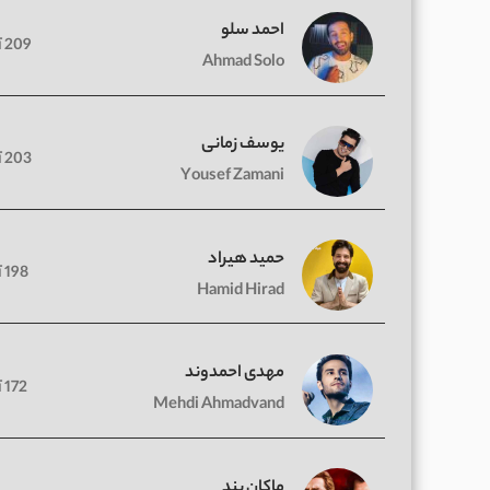
احمد سلو
209 آهنگ
Ahmad Solo
یوسف زمانی
203 آهنگ
Yousef Zamani
حمید هیراد
198 آهنگ
Hamid Hirad
مهدی احمدوند
172 آهنگ
Mehdi Ahmadvand
ماکان بند