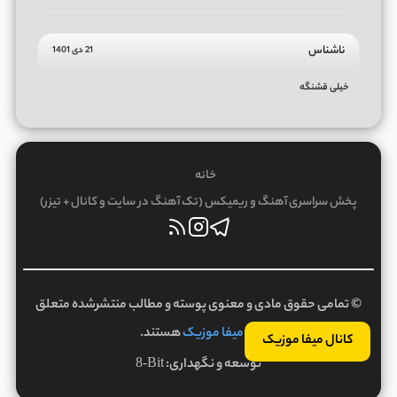
ناشناس
21 دی 1401
خیلی قشنگه
خانه
پخش سراسری آهنگ و ریمیکس (تک آهنگ در سایت و کانال + تیزر)
© تمامی حقوق مادی و معنوی پوسته و مطالب منتشرشده متعلق
به
میفا موزیک
هستند.
کانال میفا موزیک
توسعه و نگهداری:
8-Bit