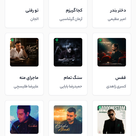
دختر بندر
کجا گریزم
تو رفتی
امیر عظیمی
آرمان گرشاسبی
الجان
قفس
سنگ تمام
ماجرای منه
کسری زاهدی
حمیدرضا بابایی
علیرضا طلیسچی