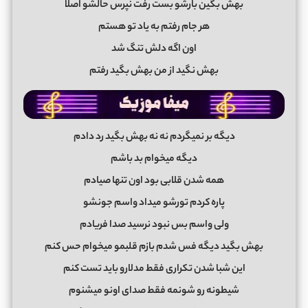
بهش بگین بارشو بست رفت نپرس حالشو اصلا
هر جام رفتم به یاد تو هستم
اون اگه دلش تنگ شد
بهش نگید از من بهش بگید رفتم
دیگه بر نمیگردم نه نه بهش بگید رد دادم
دیگه میخوام بد باشم
همه شدن قلابی بود اون تنها صیادم
پاره کردم تورشو میداد واسم جونشو
ولی واسم بس نبود نرسید صدا فریادم
بهش بگید دیگه فس شدم بازم قلبمو میخوام حس کنم
این شبا شدن تکراری فقط مدلارو باید تست کنم
شیطونه رو شونمه فقط صدای اونو میشنوم