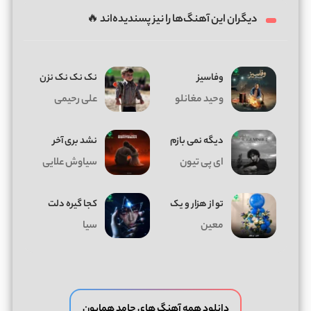
دیگران این آهنگ‌ها را نیز پسندیده‌اند 🔥
وفاسیز
نک نک نک نزن
وحید مغانلو
علی رحیمی
دیگه نمی بازم
نشد بری آخر
ای پی تیون
سیاوش علایی
تو از هزار و یک
کجا گیره دلت
معین
سیا
دانلود همه آهنگ های حامد همایون