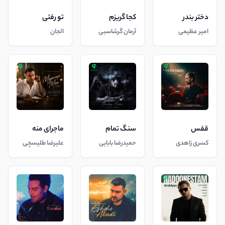
دختر بندر
کجا گریزم
تو رفتی
امیر عظیمی
آرمان گرشاسبی
الجان
قفس
سنگ تمام
ماجرای منه
کسری زاهدی
حمیدرضا بابایی
علیرضا طلیسچی