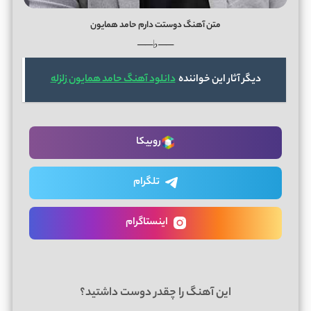
متن آهنگ دوستت دارم حامد همایون
──♭──
دیگر آثار این خواننده
دانلود آهنگ حامد همایون زلزله
روبیکا
تلگرام
اینستاگرام
این آهنگ را چقدر دوست داشتید؟