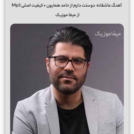
آهنگ عاشقانه
دوستت دارم
از
حامد همایون
+ کیفیت اصلی Mp3
از
میفا موزیک