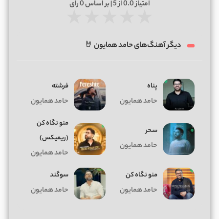
امتیاز
0.0
از 5 | بر اساس
0
رای
★
★
★
★
★
دیگر آهنگ‌های حامد همایون 🤘
پناه
فرشته
حامد همایون
حامد همایون
منو نگاه کن
سحر
(ریمیکس)
حامد همایون
حامد همایون
منو نگاه کن
سوگند
حامد همایون
حامد همایون