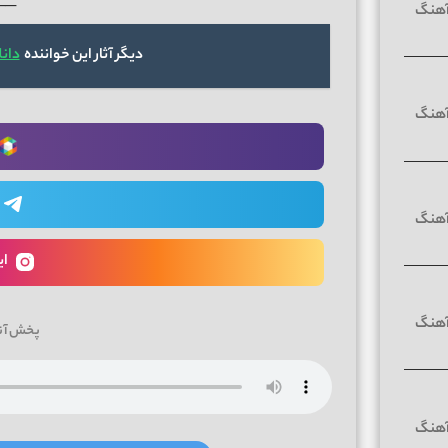
──
دیگر آثار این خواننده
دان
ای
پخش آن