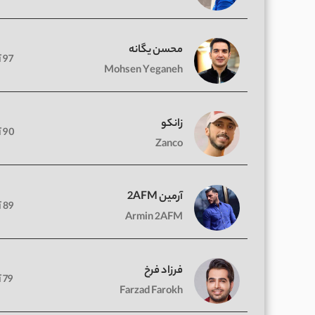
محسن یگانه
97 آهنگ
Mohsen Yeganeh
زانکو
90 آهنگ
Zanco
آرمین 2AFM
89 آهنگ
Armin 2AFM
فرزاد فرخ
79 آهنگ
Farzad Farokh