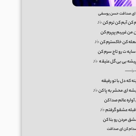
 ای صداقت حسن یوسفی
 کن آبم کن ترم کن ♭♪
ن من غریبم پرپرم کن
عله کن خاکسترم کن ♭♪
سایه ت رو تاج سرم کن
شه بی بی گل عتیق
ه
♭♪
──♭
ه که دل با تو رفیقه
شه ای محشر به پا کن ♭♪
آواره عالم صدا کن
قبله عشقو گرفتم ♭♪
ز عشق مردن رو بنا کن
ام کن ای صداقت