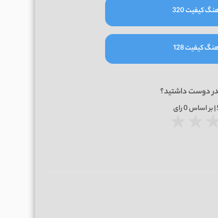
نگ کیفیت 320
نگ کیفیت 128
در دوست داشتید؟
0
رای
★
★