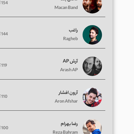
154 آهنگ
Macan Band
راغب
144 آهنگ
Ragheb
آرش AP
119 آهنگ
Arash AP
آرون افشار
110 آهنگ
Aron Afshar
رضا بهرام
100 آهنگ
Reza Bahram