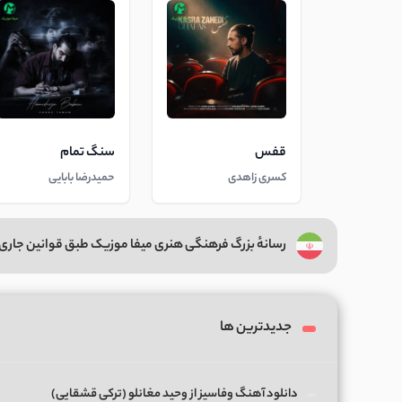
قفس
سنگ تمام
کسری زاهدی
حمیدرضا بابایی
رسانهٔ بزرگ فرهنگی هنری میفا موزیک طبق قوانین جاری 
جدیدترین ها
دانلود آهنگ وفاسیز از وحید مغانلو (ترکی قشقایی)