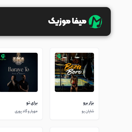
بزار برو
برای تو
شایان یو
مهیار و گاد پوری