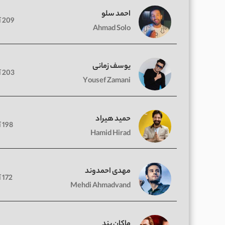
احمد سلو
209 آهنگ
Ahmad Solo
یوسف زمانی
203 آهنگ
Yousef Zamani
حمید هیراد
198 آهنگ
Hamid Hirad
مهدی احمدوند
172 آهنگ
Mehdi Ahmadvand
ماکان بند