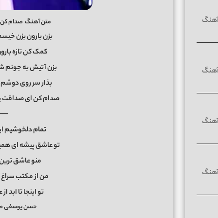
متن آهنگ صدام کن
بزن بارون بزن خیسم
کمک کن تازه بارو
بزن آتیش به جونم ش
بذار سر روی دوشم 
صدام کن ای صداقت پی
──
تمام دلخوشیم این
تو عاشق پیشه ای همی
منو عاشق ترین 
من از مکتب سراغ 
تو اینجا تا ابد ا
حسن یوسفی صد