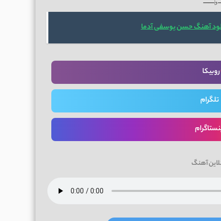
──♭
لود آهنگ حسن یوسفی آدما
روبیکا
تلگرام
نستاگرام
لاین آهنگ