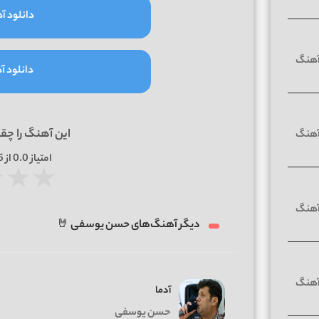
دانلود آه
دانلود آه
این آهنگ را چق
امتیاز
0.0
از 5 | بر اساس
★
★
★
دیگر آهنگ‌های حسن یوسفی 🤘
آدما
حسن یوسفی