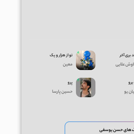
 بری آخر
تو از هزار و یک
وش علایی
معین
 برو
پرو
ان یو
حسین پارسا
گ های حسن یوسفی