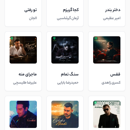
دختر بندر
کجا گریزم
تو رفتی
امیر عظیمی
آرمان گرشاسبی
الجان
قفس
سنگ تمام
ماجرای منه
کسری زاهدی
حمیدرضا بابایی
علیرضا طلیسچی