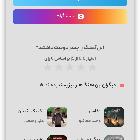
اینستاگرام
این آهنگ را چقدر دوست داشتید؟
امتیاز
0.0
از 5 | بر اساس
0
رای
★
★
★
★
★
دیگران این آهنگ‌ها را نیز پسندیده‌اند 🔥
وفاسیز
نک نک نک نزن
وحید مغانلو
علی رحیمی
دیگه نمی بازم
نشد بری آخر