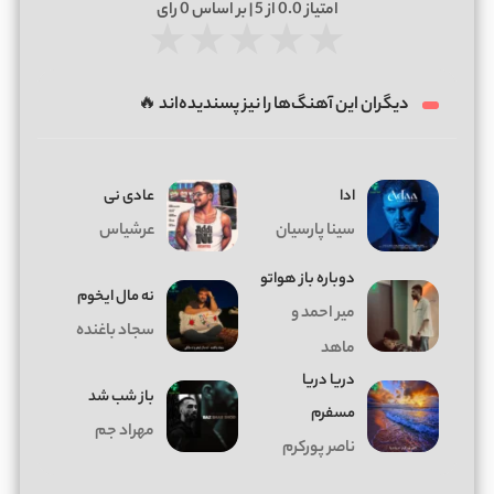
امتیاز
0.0
از 5 | بر اساس
0
رای
★
★
★
★
★
دیگران این آهنگ‌ها را نیز پسندیده‌اند 🔥
ادا
عادی نی
سینا پارسیان
عرشیاس
دوباره باز هواتو
ﻧﻪ ﻣﺎل اﻳﺨﻮم
میر احمد و
سجاد باغنده
ماهد
دریا دریا
باز شب شد
مسفرم
مهراد جم
ناصر پورکرم