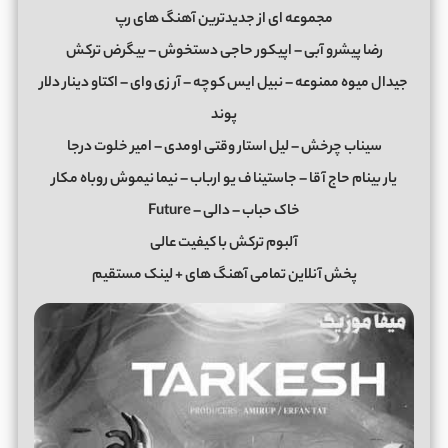
مجموعه ای از جدیدترین آهنگ های رپ
رضا پیشرو آبی – اپیکور حاجی دستخوش – بیگرض ترکش
جیدال میوه ممنوعه – نبیل ایس کوچه – آر زی وای – اکتاو دینار دلار
پوند
سیناب چرخش – لیل استار وقتی اومدی – امیر خلوت درجا
یار بینام حاج آقا – جاستینا ف یو ارباب – نیما نیموش روباه مکار
خاک حباب – دالی – Future
آلبوم ترکش با کیفیت عالی
پخش آنلاین تمامی آهنگ های + لینک مستقیم