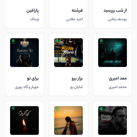
از شب بپرسید
فرشته
پارافین
یوسف زمانی
امید عقابی
ویناک
ممد امیری
بزار برو
برای تو
محمد امیری
شایان یو
مهیار و گاد پوری