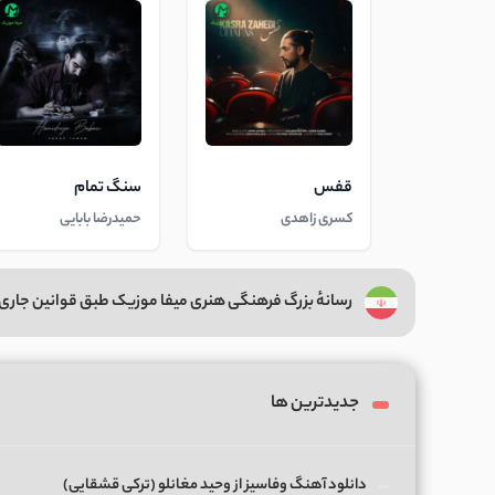
قفس
سنگ تمام
کسری زاهدی
حمیدرضا بابایی
رسانهٔ بزرگ فرهنگی هنری میفا موزیک طبق قوانین جاری 
جدیدترین ها
دانلود آهنگ وفاسیز از وحید مغانلو (ترکی قشقایی)