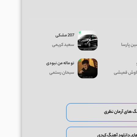
207 مشکی
ن پارسا
سعید کریمی
تو ماله من نبودی
وش قمیشی
سبحان رستمی
گ های آرمان نظری
ای دانلود آهنگ کردی