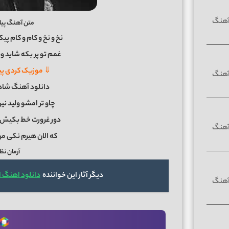
متن آهنگ پیالَ
نخ و نخ و کام و کام پی
غمم تو پر بکه شاید وه
⇓ موزیک کردی پی
دانلود آهنگ شاهز
چاو تر امشو ولید نیر
دور غرورت خط بکیش د
که الان هیرم نکی مر
آرمان نظر
دیگر آثار این خواننده
دانلود اهنگ 