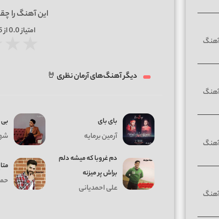
این آهنگ را چق
امتیاز
0.0
از 5 | بر اساس
★
★
★
دیگر آهنگ‌های آرمان نظری 🤘
بای بای
بی ر
آرمین برمایه
شها
دم غروبا که میشه دلم
متا
براش پر میزنه
حمی
علی احمدیانی