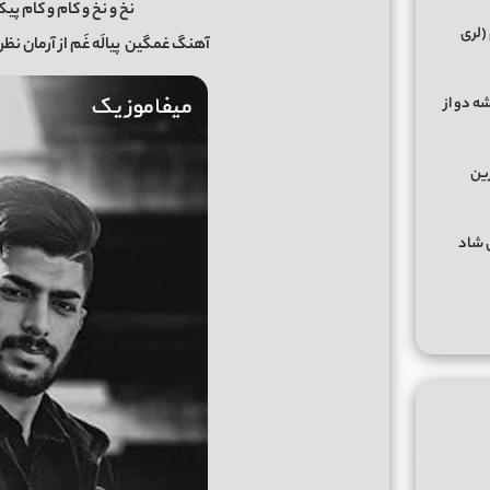
نخ و نخ و کام و کام پی
(لری
آهنگ غمگین
پیالَه غَم از آرمان نظری
ه دو از
رین
گهای شاد