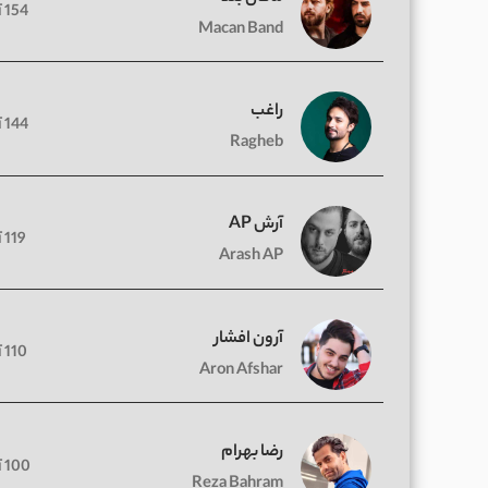
154 آهنگ
Macan Band
راغب
144 آهنگ
Ragheb
آرش AP
119 آهنگ
Arash AP
آرون افشار
110 آهنگ
Aron Afshar
رضا بهرام
100 آهنگ
Reza Bahram