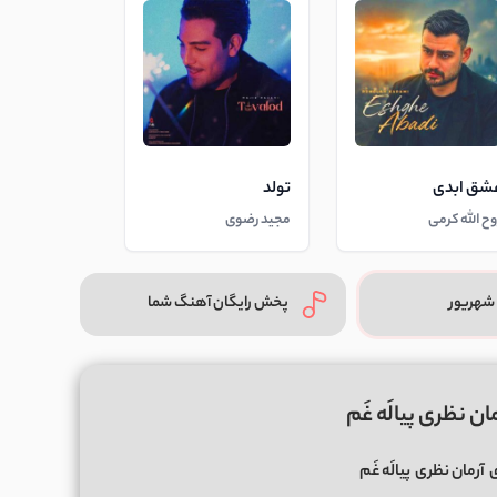
شق ابدی
تولد
وح الله کرمی
مجید رضوی
شهریور
پخش رایگان آهنگ شما
ن نظری پیالَه غَم
ی
آرمان نظری
پیالَه غَم