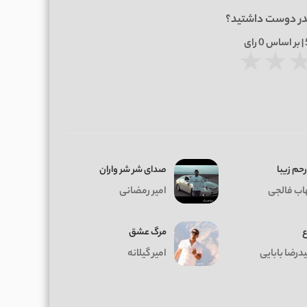
در دوست داشتید؟
0
رای
★
★
حم زیبا
صدای شر شر واران
ب فالجی
امیر رمضانی
ع
مرگ عشق
درضا بابایی
امیر گیلانه