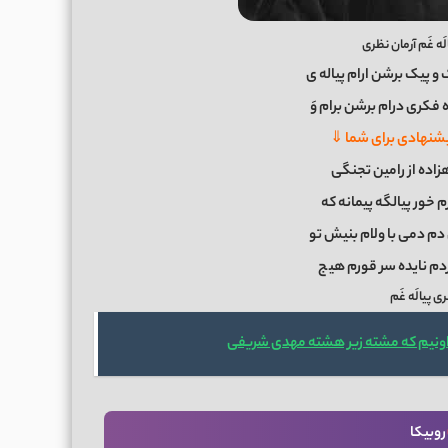
ه غَم آرمان نظری
ک و پیک برشن ارام پیاله ی
 فکری درام برشن برام وَ
شنهادی برای شما ⇓
اده از رامین تجنگی
م خور پیالگه پیمانه که
م دمی با ولام بنیش تو
دم نایده سر قورم هی
ج
ی پیالَه غَم
اونیم که مشته زیر هشته مهدی شریفی
روبیکا