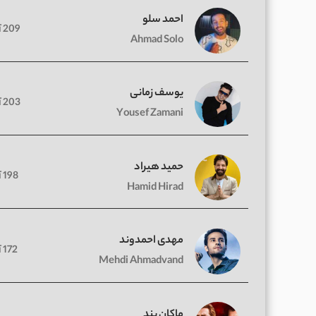
احمد سلو
209 آهنگ
Ahmad Solo
یوسف زمانی
203 آهنگ
Yousef Zamani
حمید هیراد
198 آهنگ
Hamid Hirad
مهدی احمدوند
172 آهنگ
Mehdi Ahmadvand
ماکان بند