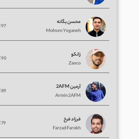
محسن یگانه
97 آهنگ
Mohsen Yeganeh
زانکو
90 آهنگ
Zanco
آرمین 2AFM
89 آهنگ
Armin 2AFM
فرزاد فرخ
79 آهنگ
Farzad Farokh