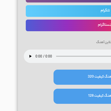
تلگرام
نستاگرام
لاین آهنگ
نگ کیفیت 320
نگ کیفیت 128