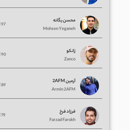
محسن یگانه
97 آهنگ
Mohsen Yeganeh
زانکو
90 آهنگ
Zanco
آرمین 2AFM
89 آهنگ
Armin 2AFM
فرزاد فرخ
79 آهنگ
Farzad Farokh