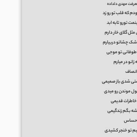
عرفت مهدی دلداده
دم که قلب تو رو زد
نمت تورو تابه ابد
مثل گلای خار دارم
اشک چشاتو دربیارم
 طوفانی تو موجی
 زانو در میارم
انصاف
تی شدی باز صمیمی
قول موندن رو میدی
 خاطرات قدیمی
شه بگم زندگیمی
احساس
بم تو خنجر کشیدی