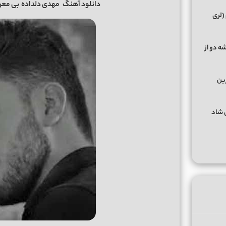
دانلود آهنگ
مهدی دلداده
بی معرفت + 
(لری
ه دو از
رین
گهای شاد