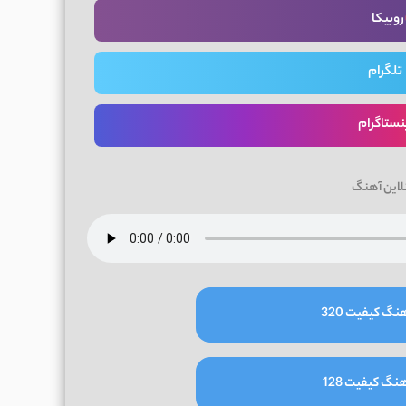
روبیکا
تلگرام
نستاگرام
لاین آهنگ
نگ کیفیت 320
نگ کیفیت 128