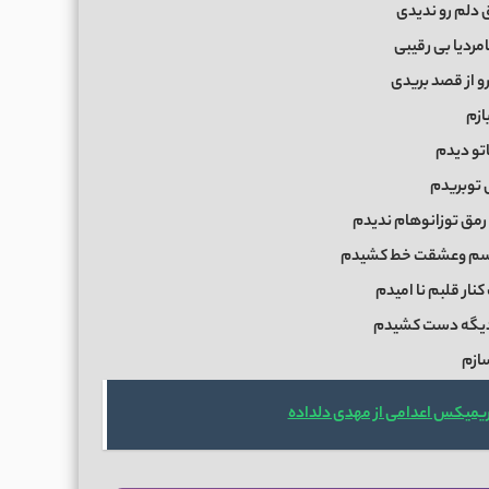
 دلم رو ندیدی
امردیا بی رقیبی
و از قصد بریدی
ازم
اتو دیدم
توبریدم
رمق توزانوهام ندیدم
 اسم وعشقت خط کشیدم
نار قلبم نا امیدم
دیگه دست کشیدم
ازم
ریمیکس اعدامی از مهدی دلداده