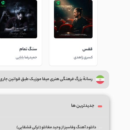
قفس
سنگ تمام
کسری زاهدی
حمیدرضا بابایی
رسانهٔ بزرگ فرهنگی هنری میفا موزیک طبق قوانین جاری 
جدیدترین ها
دانلود آهنگ وفاسیز از وحید مغانلو (ترکی قشقایی)