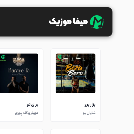
بزار برو
برای تو
شایان یو
مهیار و گاد پوری