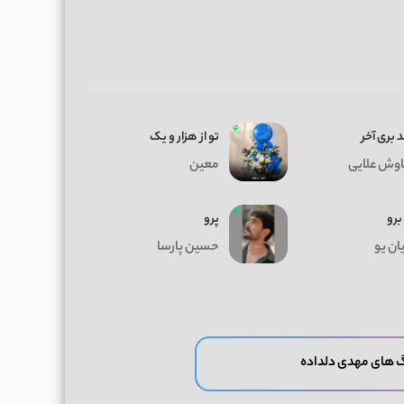
 بری آخر
تو از هزار و یک
وش علایی
معین
 برو
پرو
ان یو
حسین پارسا
 های مهدی دلداده