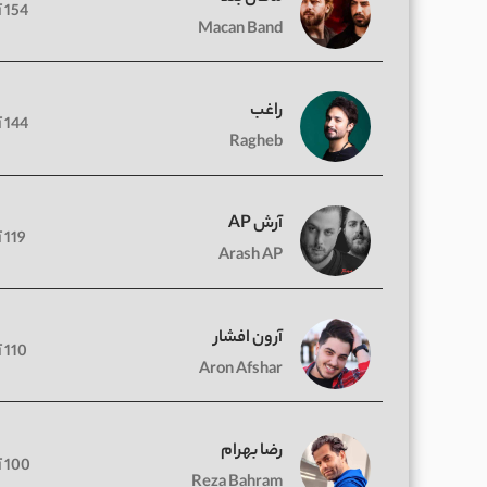
154 آهنگ
Macan Band
راغب
144 آهنگ
Ragheb
آرش AP
119 آهنگ
Arash AP
آرون افشار
110 آهنگ
Aron Afshar
رضا بهرام
100 آهنگ
Reza Bahram