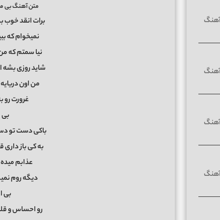
متن آهنگ بی م
برات انقد خوب بو
نمیخوام که ببی
نیا سمتم که من 
شاید روزی بشه 
من اون دریایه
غرورت رو به
بی 
باکی دست تو دس
به کی باز داری 
عذابم میده
دیگه روم نمی
بی 
رو احساس و قل