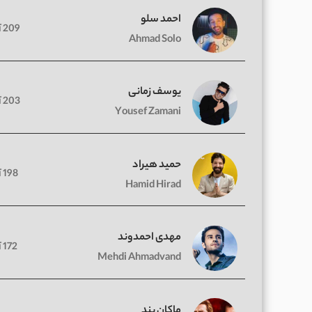
احمد سلو
209 آهنگ
Ahmad Solo
یوسف زمانی
203 آهنگ
Yousef Zamani
حمید هیراد
198 آهنگ
Hamid Hirad
مهدی احمدوند
172 آهنگ
Mehdi Ahmadvand
ماکان بند