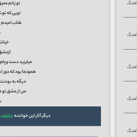
تو زخم عمیق
تویی که تو ن
طناب امیدم ر
ب
خیانت
ازعشق 
میلرزید دست وپام 
همونجا بود که دور
دیگه به بودنت ک
من از عشق تو 
س
دیگر آثار این خواننده
دانلود 