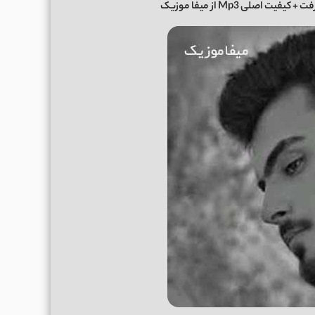
کیفیت اصلی Mp3 از میفا موزیک