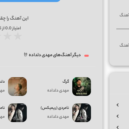
این آهنگ را چق
امتیاز
0.0
از 5 | بر اساس
★
★
★
دیگر آهنگ‌های مهدی دلداده 🤘
گرگ
دلت
مهدی دلداده
مهد
نامردی (ریمیکس)
نام
مهدی دلداده
مهد