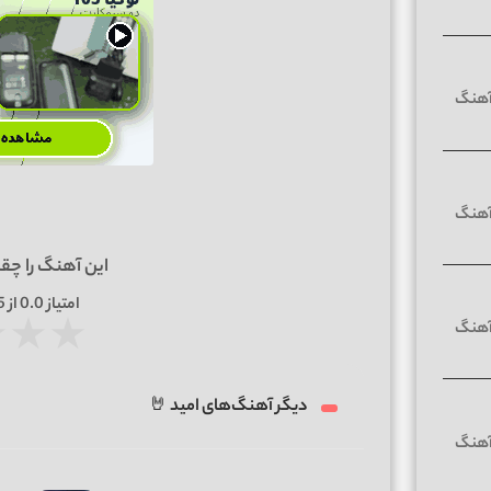
این آهنگ را چق
امتیاز
0.0
از 5 | بر اساس
★
★
★
دیگر آهنگ‌های امید 🤘