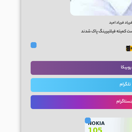
یاد فریاد امید
ست کمیته فیلتیرینگ پاک شدند
روبیکا
تلگرام
نستاگرام