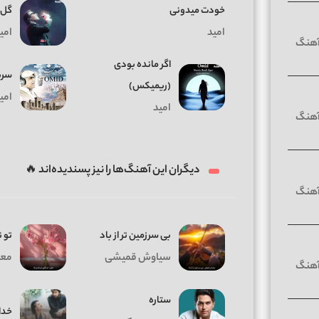
خودت میدونی
گل 
امید
امی
اگر مانده بودی
سرب
(ریمیکس)
امی
امید
دیگران این آهنگ‌ها را نیز پسندیده‌اند 🔥
بی سرزمین تر از باد
تو 
سیاوش قمیشی
معی
ستاره
خدا