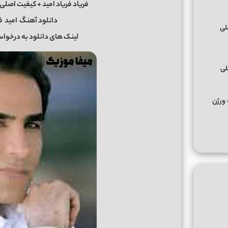
فریاد فریاد امید + کیفیت اصلی Mp3 و پخش آنلاین از میفا موزی
دانلود آهنگ
امید
فر
لینک های دانلود به درخوا
لی
کس ﻣﺮﺣﺒﺎ ﭼﻪ ﭼﻴﺰی ﺑﮕﻮ ﻣﺮﺣﺒﺎ از تالک داون Remix + ورژن