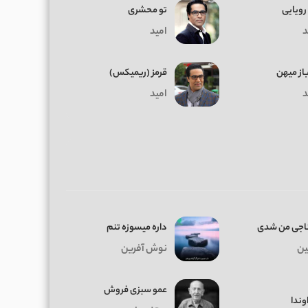
رویایی
تو محشری
د
امید
از میهن
قرمز (ریمیکس)
د
امید
ناجی من شدی
داره میسوزه تنم
ن
نوش آفرین
عمو سبزی فروش
وندا