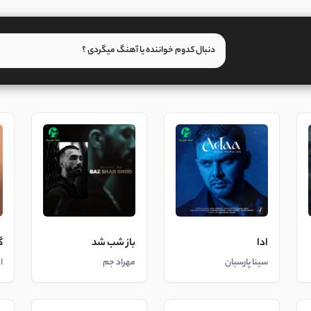
ادا
باز شب شد
گ
سینا پارسیان
مهراد جم
ا