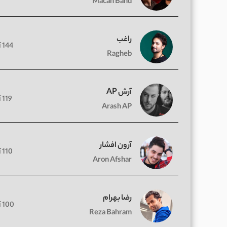
Macan Band
راغب
144 آهنگ
Ragheb
آرش AP
119 آهنگ
Arash AP
آرون افشار
110 آهنگ
Aron Afshar
رضا بهرام
100 آهنگ
Reza Bahram