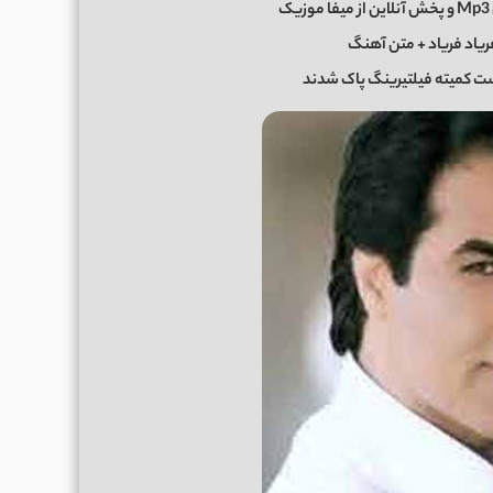
ک
یاد فریاد + متن آهنگ
ست کمیته فیلتیرینگ پاک شدند