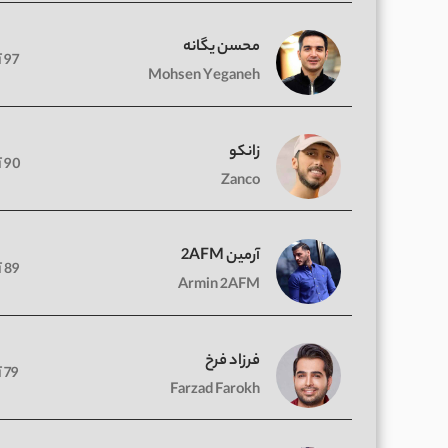
محسن یگانه
97 آهنگ
Mohsen Yeganeh
زانکو
90 آهنگ
Zanco
آرمین 2AFM
89 آهنگ
Armin 2AFM
فرزاد فرخ
79 آهنگ
Farzad Farokh