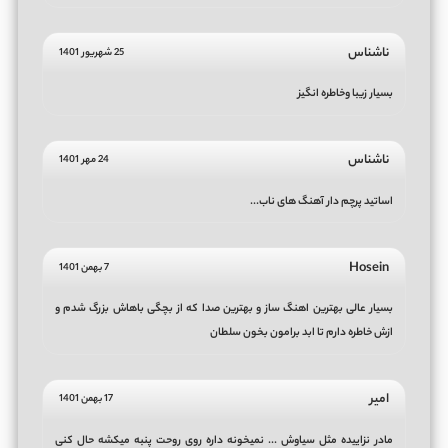
ناشناس
25 شهریور 1401
بسیار زیبا وخاطره انگیز
ناشناس
24 مهر 1401
اساتید پرچم دار آهنگ های ناب...
Hosein
7 بهمن 1401
بسیار عالی بهترین اهنگ ساز و بهترین صدا که از بچگی باهاش بزرگ شدم و
ازش خاطره دارم تا ابد برامون بخون سلطان
امیر
17 بهمن 1401
مادر نزاییده مثل سیاوش ... نمیخونه داره روی روحت پنبه میکشه حال کنی