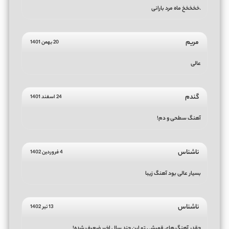
.خخخخخ ماه مرد بارانی
مریم
20 بهمن 1401
عالی
گندم
24 اسفند 1401
آهنگ سطحی و دم!
ناشناس
4 فروردین 1402
بسیار عالی بود آهنگ زیبا
ناشناس
13 تیر 1402
چقدر آهنگ های قمیشی تو این چند سال اخیر ضعیف شده!