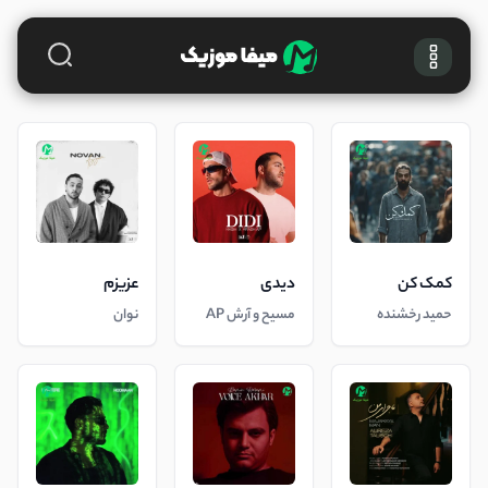
کمک کن
دیدی
عزیزم
حمید رخشنده
مسیح و آرش AP
نوان