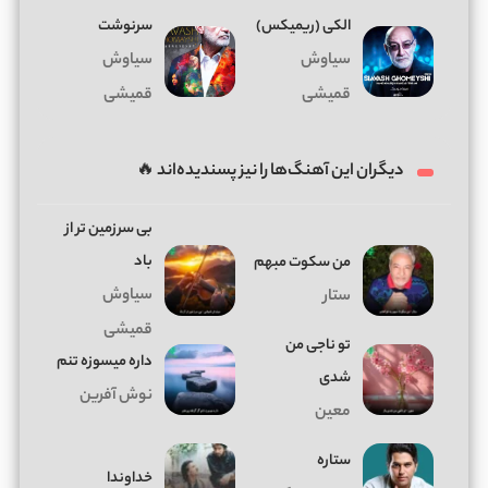
الکی (ریمیکس)
سرنوشت
سیاوش
سیاوش
قمیشی
قمیشی
دیگران این آهنگ‌ها را نیز پسندیده‌اند 🔥
بی سرزمین تر از
باد
من سکوت مبهم
سیاوش
ستار
قمیشی
تو ناجی من
داره میسوزه تنم
شدی
نوش آفرین
معین
ستاره
خداوندا