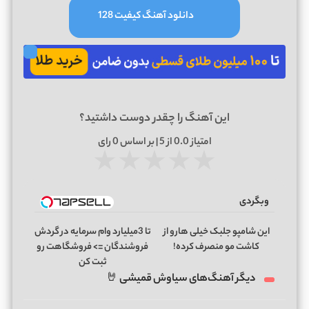
دانلود آهنگ کیفیت 128
این آهنگ را چقدر دوست داشتید؟
امتیاز
0.0
از 5 | بر اساس
0
رای
★
★
★
★
★
وبگردی
این شامپو جلبک خیلی هارو از
تا 3میلیارد وام سرمایه در گردش
کاشت مو منصرف کرده!
فروشندگان => فروشگاهت رو
ثبت کن
دیگر آهنگ‌های سیاوش قمیشی 🤘