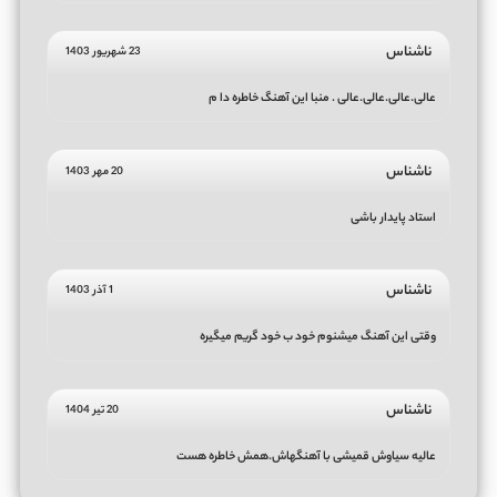
ناشناس
23 شهریور 1403
عالی.عالی.عالی.عالی . منبا این آهنگ خاطره دا م
ناشناس
20 مهر 1403
استاد پایدار باشی
ناشناس
1 آذر 1403
وقتی این آهنگ میشنوم خود ب خود گریم میگیره
ناشناس
20 تیر 1404
عالیه سیاوش قمیشی با آهنگهاش.همش خاطره هست