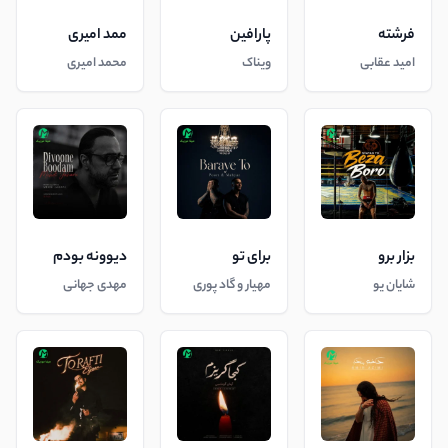
فرشته
پارافین
ممد امیری
امید عقابی
ویناک
محمد امیری
بزار برو
برای تو
دیوونه بودم
شایان یو
مهیار و گاد پوری
مهدی جهانی