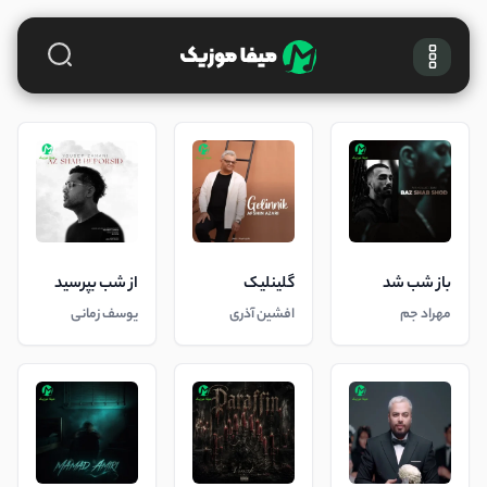
باز شب شد
گلینلیک
از شب بپرسید
مهراد جم
افشین آذری
یوسف زمانی