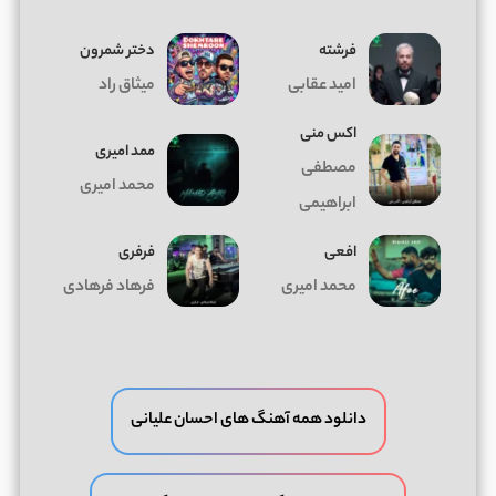
فرشته
دختر شمرون
امید عقابی
میثاق راد
اکس منی
ممد امیری
مصطفی
محمد امیری
ابراهیمی
افعی
فرفری
محمد امیری
فرهاد فرهادی
دانلود همه آهنگ های احسان علیانی