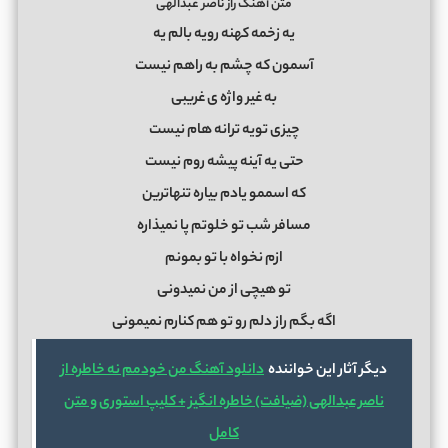
متن آهنگ راز ناصر عبدالهی
یه زخمه کهنه رویه بالم یه
آسمون که چشم به راهم نیست
به غیر واژه ی غریبی
چیزی تویه ترانه هام نیست
حتی یه آینه پیشه روم نیست
که اسممو یادم بیاره تنهاترین
مسافر شب تو خلوتم پا نمیذاره
ازم نخواه با تو بمونم
تو هیچی از من نمیدونی
اگه بگم راز دلم رو تو هم کنارم نمیمونی
دیگر آثار این خواننده
دانلود آهنگ من خودمم نه خاطره از
ناصر عبدالهی (ضیافت) خاطره انگیز + کلیپ استوری و متن
کامل