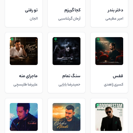
دختر بندر
کجا گریزم
تو رفتی
امیر عظیمی
آرمان گرشاسبی
الجان
قفس
سنگ تمام
ماجرای منه
کسری زاهدی
حمیدرضا بابایی
علیرضا طلیسچی