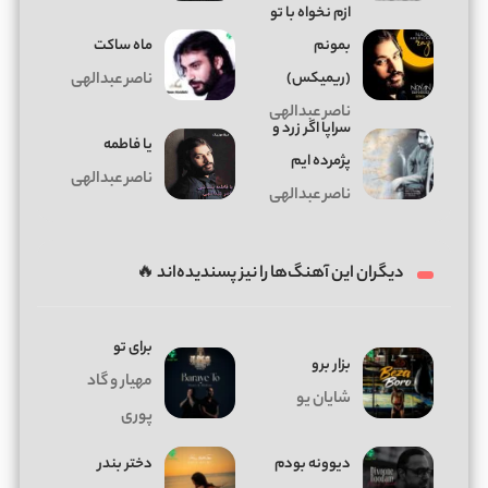
ازم نخواه با تو
بمونم
ماه ساکت
(ریمیکس)
ناصر عبدالهی
ناصر عبدالهی
سراپا اگر زرد و
یا فاطمه
پژمرده ایم
ناصر عبدالهی
ناصر عبدالهی
دیگران این آهنگ‌ها را نیز پسندیده‌اند 🔥
برای تو
بزار برو
مهیار و گاد
شایان یو
پوری
دیوونه بودم
دختر بندر