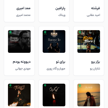
فرشته
پارافین
ممد امیری
امید عقابی
ویناک
محمد امیری
بزار برو
برای تو
دیوونه بودم
شایان یو
مهیار و گاد پوری
مهدی جهانی