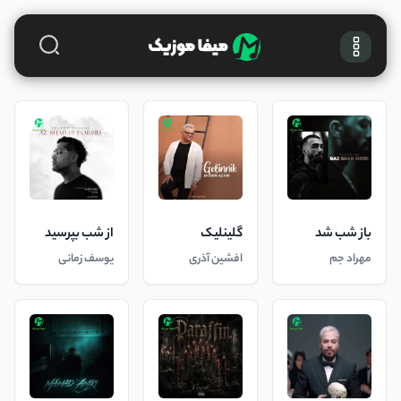
باز شب شد
گلینلیک
از شب بپرسید
مهراد جم
افشین آذری
یوسف زمانی