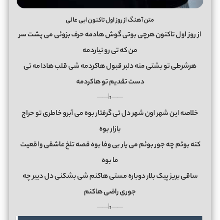
متن آهنگ از روز اول تاکنون ابی عالی
از روز اول تاکنون هرچی بوتی گوش هادمه حرف بزوئی می پشت سر
من که تی رو نیاردمه
هرشرطی تو بشتی منه دلبر قبول هاکردمه شی قلب هادامه تی
دست تقدیم تو هاکردمه
──♭──
خلاصه این شهر اون شهر دل تی گرفتار بوه می آبرو خاطری تو حراج
بازار بوه
کنه بوئم چه جور بوئم می یار بی وفا بوه قصه تلخ عاشقی واقعیت
ما بوه
ساقی بریز پیک بلار دوباره مستی هاکنم شی بشکنی دل دییر چه
جوری راضی هاکنم
──♭──