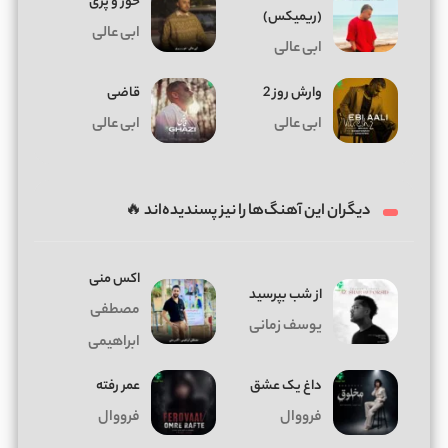
حور و پری
(ریمیکس)
ابی عالی
ابی عالی
وارش روز 2
قاضی
ابی عالی
ابی عالی
دیگران این آهنگ‌ها را نیز پسندیده‌اند 🔥
اکس منی
از شب بپرسید
مصطفی
یوسف زمانی
ابراهیمی
داغ يک عشق
عمر رفته
فرووال
فرووال