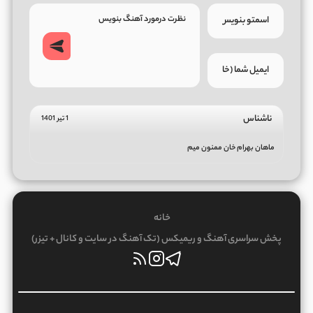
ناشناس
1 تیر 1401
ماهان بهرام خان ممنون میم
خانه
پخش سراسری آهنگ و ریمیکس (تک آهنگ در سایت و کانال + تیزر)