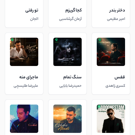
دختر بندر
کجا گریزم
تو رفتی
امیر عظیمی
آرمان گرشاسبی
الجان
قفس
سنگ تمام
ماجرای منه
کسری زاهدی
حمیدرضا بابایی
علیرضا طلیسچی