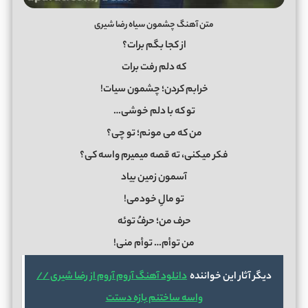
متن آهنگ چشمون سیاه رضا شیری
از کجا بگم برات؟
که دلم رفت برات
خرابم کردن؛ چشمون سیات!
تو که با دلم خوشی…
من که می مونم؛ تو چی؟
فکر میکنی، ته قصه میمیرم واسه کی؟
آسمون زمین بیاد
تو مالِ خودمی!
حرف من؛ حرفُ توئه
من توأم… توأم منی!
دیگر آثار این خواننده
دانلود آهنگ آروم آروم از رضا شیری //
واسه ساختنم بازه دستت