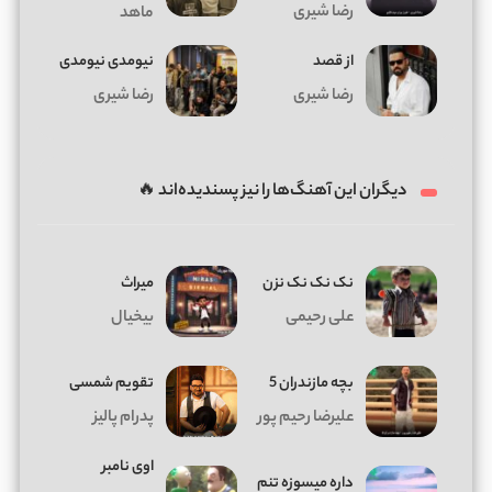
رضا شیری
ماهد
از قصد
نیومدی نیومدی
رضا شیری
رضا شیری
دیگران این آهنگ‌ها را نیز پسندیده‌اند 🔥
نک نک نک نزن
میراث
علی رحیمی
بیخیال
بچه مازندران 5
تقویم شمسی
علیرضا رحیم پور
پدرام پالیز
اوی نامبر
داره میسوزه تنم