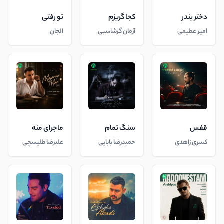
دختر بندر
کجا گریزم
تو رفتی
امیر عظیمی
آرمان گرشاسبی
الجان
قفس
سنگ تمام
ماجرای منه
کسری زاهدی
حمیدرضا بابایی
علیرضا طلیسچی