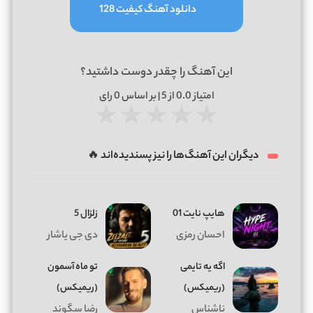
دانلود آهنگ کیفیت 128
این آهنگ را چقدر دوست داشتید؟
امتیاز
0.0
از 5 | بر اساس
0
رای
★
★
★
★
★
دیگران این آهنگ‌ها را نیز پسندیده‌اند 🔥
هایپ نایت 01
زلزال 5
احسان رمزی
دی جی یاشار
اگه یه تایمی
تو ماه آسمون
(ریمیکس)
(ریمیکس)
ناشناس
رضا سگوند