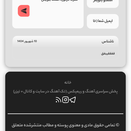
ناشناس
10 شهریور 1404
قفققیبفق
خانه
پخش سراسری آهنگ و ریمیکس (تک آهنگ در سایت و کانال + تیزر)
© تمامی حقوق مادی و معنوی پوسته و مطالب منتشرشده متعلق