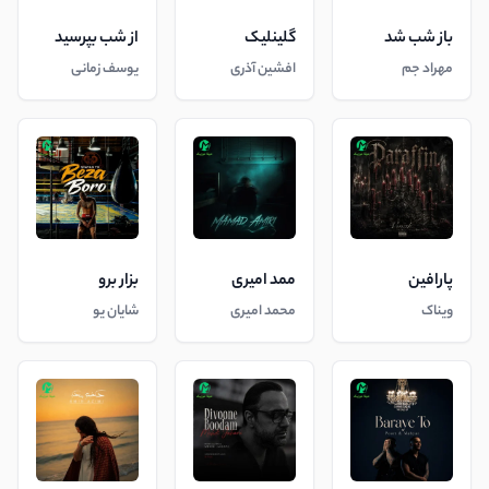
باز شب شد
گلینلیک
از شب بپرسید
مهراد جم
افشین آذری
یوسف زمانی
پارافین
ممد امیری
بزار برو
ویناک
محمد امیری
شایان یو