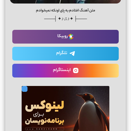
متن آهنگ افتادم به پای اونکه نمیخوادم
───├ ✦♪♫♪✦ ┤───
روبیکا
تلگرام
اینستاگرام