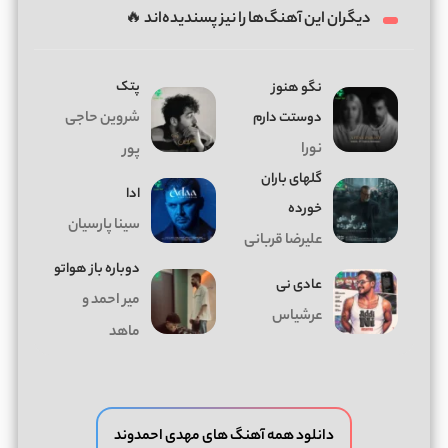
دیگران این آهنگ‌ها را نیز پسندیده‌اند 🔥
پتک
نگو هنوز
دوستت دارم
شروین حاجی
نورا
پور
گلهای باران
ادا
خورده
سینا پارسیان
علیرضا قربانی
دوباره باز هواتو
عادی نی
میر احمد و
عرشیاس
ماهد
دانلود همه آهنگ های مهدی احمدوند