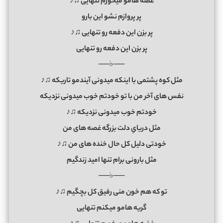
غضه هامو میخورم تنهایی ♫♪
پر پروازم نشو این بارو
پر بزن این دفعه رو تنهایی ♫♪
پر بزن این دفعه رو تنهایی
──♭──
مثل کوه پشتمی با اینکه میدونی آیندمو تاریکه ♫♪
نفس های آخر من با تو خودتم خوب میدونی نزدیکه
خودتم خوب میدونی نزدیکه ♫♪
مثل دریایِ دلت بزرگه غصه های من
خودتی دلیل کل حال خنده های من ♫♪
مثل بارونی برام تنها امید زندگیم
──♭──
تو که هم خون منی رفیق کل بچگیم ♫♪
گریه هامو میکنم تنهایی