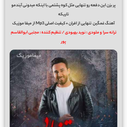
پر بزن این دفعه رو تنهایی مثل کوه پشتمی با اینکه میدونی آیندمو
تاریکه
آهنگ غمگین
تنهایی
از
افران
+ کیفیت اصلی Mp3 از
میفا موزیک
ترانه سرا و ملودی : نوید بهبودی / تنظیم کننده : مجتبی ابوالقاسم
پور