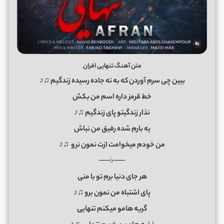
متن آهنگ تنهایی افران
ببین چی سرم آوردن که به ته جاده رسیده زندگیم ♫♪
خط قرمز داره اسم من بکش
نذار زندگیتو پای زندگیم ♫♪
یه بارم شده رفیق من نباش
من خودم میخوامت ازت نمون نر
و
♫♪
──♭──
هر جای دنیا برم تو با منی
پای اشتباه من نمون برو ♫♪
گریه هامو میکنم تنهایی