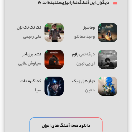
دیگران این آهنگ‌ها را نیز پسندیده‌اند 🔥
وفاسیز
نک نک نک نزن
وحید مغانلو
علی رحیمی
دیگه نمی بازم
نشد بری آخر
ای پی تیون
سیاوش علایی
تو از هزار و یک
کجا گیره دلت
معین
سیا
دانلود همه آهنگ های افران