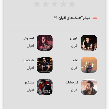
★
★
★
★
★
دیگر آهنگ‌های افران 🤘
طهران
نمیدونی
افران
افران
نشد
یادت بیار
افران
افران
کار چشات
عشقم
افران
افران