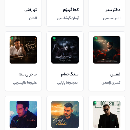
دختر بندر
کجا گریزم
تو رفتی
امیر عظیمی
آرمان گرشاسبی
الجان
قفس
سنگ تمام
ماجرای منه
کسری زاهدی
حمیدرضا بابایی
علیرضا طلیسچی