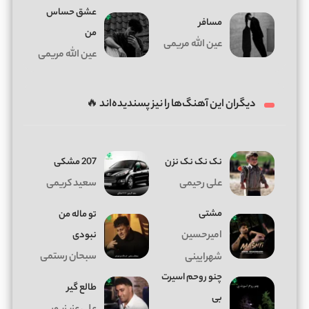
عشق حساس
مسافر
من
عین الله مریمی
عین الله مریمی
دیگران این آهنگ‌ها را نیز پسندیده‌اند 🔥
نک نک نک نزن
207 مشکی
علی رحیمی
سعید کریمی
مشتی
تو ماله من
امیرحسین
نبودی
سبحان رستمی
شهرایینی
چنو روحم اسیرت
طالع گیر
بی