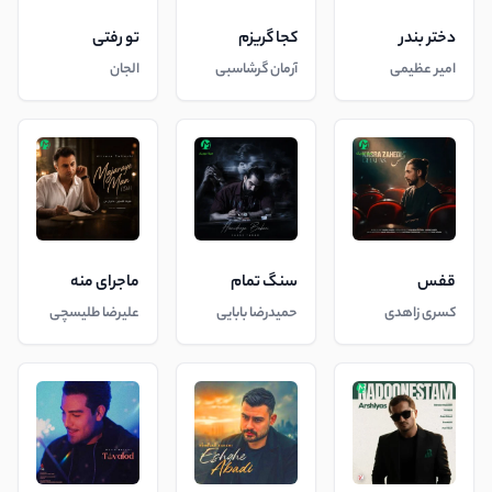
دختر بندر
کجا گریزم
تو رفتی
امیر عظیمی
آرمان گرشاسبی
الجان
قفس
سنگ تمام
ماجرای منه
کسری زاهدی
حمیدرضا بابایی
علیرضا طلیسچی