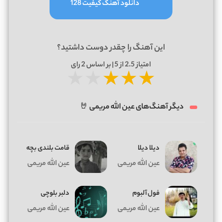
دانلود آهنگ کیفیت 128
این آهنگ را چقدر دوست داشتید؟
امتیاز
2.5
از 5 | بر اساس
2
رای
★
★
★
★
★
دیگر آهنگ‌های عین الله مریمی 🤘
دیلا دیلا
ﻗﺎﻣﺖ ﺑﻠﻨﺪی ﺑﭽﻪ
عین الله مریمی
عین الله مریمی
فول آلبوم
دلبر بلوچی
عین الله مریمی
عین الله مریمی