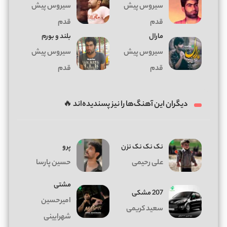
سیروس پیش
سیروس پیش
قدم
قدم
مارال
بلند و بورم
سیروس پیش
سیروس پیش
قدم
قدم
دیگران این آهنگ‌ها را نیز پسندیده‌اند 🔥
نک نک نک نزن
پرو
علی رحیمی
حسین پارسا
مشتی
207 مشکی
امیرحسین
سعید کریمی
شهرایینی