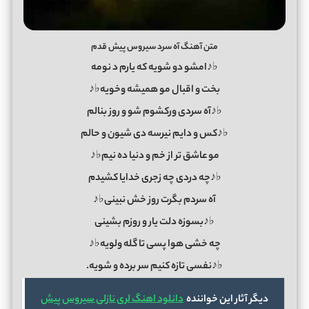
متن آهنگ آه سرد سیروس پیش قدم
♭♪امشو دو شویه که یارم د نومه
بخت و اقبال مو همیشه وخویه♭♪
♭♪آه سردی ورکشوم شو و روز بنالم
♭♪کس و دایم نیرسه دی شیون و حالم
مو عاشق تر از خم و دنیا ده نیم♭♪
♭♪چه دردی چه زجری خدایا کشیدم
آه سردم بگرت روز خش نبینی♭♪
♭♪بسوزه دلت یار و روزم بشینی
چه خشی هوا پسی تا گله ولویه♭♪
♭♪نفسی تازه کنیم سر برده و شویه.
دیگر آثار این خواننده
دانلود اهنگ لری نازلی سیروس پیش