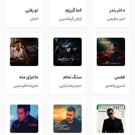
دختر بندر
کجا گریزم
تو رفتی
امیر عظیمی
آرمان گرشاسبی
الجان
قفس
سنگ تمام
ماجرای منه
کسری زاهدی
حمیدرضا بابایی
علیرضا طلیسچی