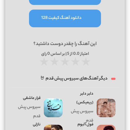
دانلود آهنگ کیفیت 128
این آهنگ را چقدر دوست داشتید؟
امتیاز
0.0
از 5 | بر اساس
0
رای
★
★
★
★
★
دیگر آهنگ‌های سیروس پیش قدم 🤘
دلبر دلبر
قرار عاشقی
(ریمیکس)
سیروس پیش
سیروس پیش
قدم
قدم
فول آلبوم
نازلی