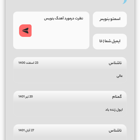
ناشناس
23 اسفند 1400
عالی
گمنام
20 تیر 1401
ایول زنده باد
ناشناس
27 آبان 1401