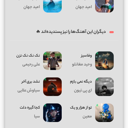
امید جهان
امید جهان
دیگران این آهنگ‌ها را نیز پسندیده‌اند 🔥
وفاسیز
نک نک نک نزن
وحید مغانلو
علی رحیمی
دیگه نمی بازم
نشد بری آخر
ای پی تیون
سیاوش علایی
تو از هزار و یک
کجا گیره دلت
معین
سیا