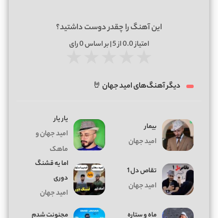
این آهنگ را چقدر دوست داشتید؟
امتیاز
0.0
از 5 | بر اساس
0
رای
★
★
★
★
★
دیگر آهنگ‌های امید جهان 🤘
یار یار
بیمار
امید جهان و
امید جهان
ماهک
اما یه قشنگ
تقاص دل 1
دوری
امید جهان
امید جهان
ماه و ستاره
مجنونت شدم