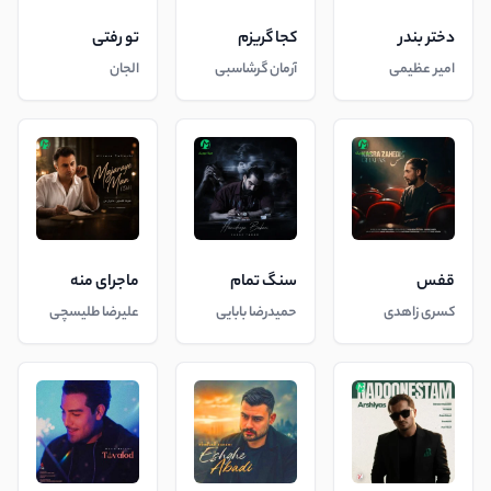
دختر بندر
کجا گریزم
تو رفتی
امیر عظیمی
آرمان گرشاسبی
الجان
قفس
سنگ تمام
ماجرای منه
کسری زاهدی
حمیدرضا بابایی
علیرضا طلیسچی