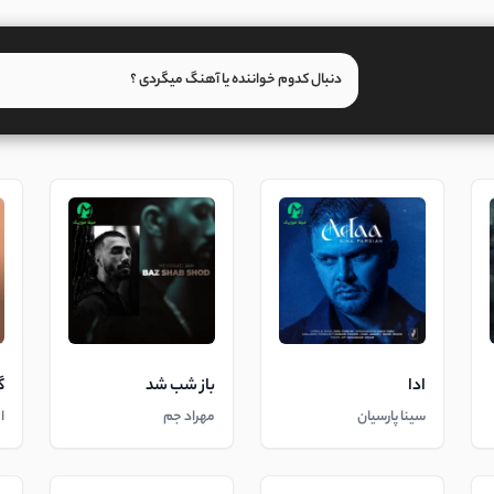
ادا
باز شب شد
گ
سینا پارسیان
مهراد جم
ا