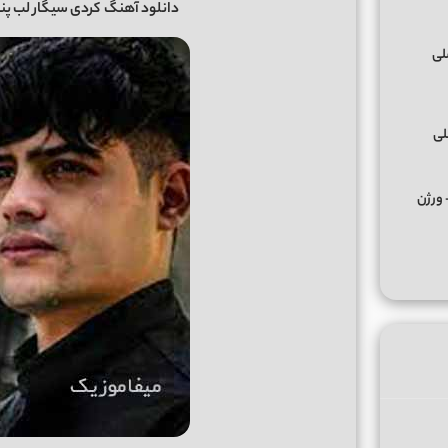
دانلود آهنگ
کردی سیگار لب پن
لی
کس ﻣﺮﺣﺒﺎ ﭼﻪ ﭼﻴﺰی ﺑﮕﻮ ﻣﺮﺣﺒﺎ از تالک داون Remix + ورژن