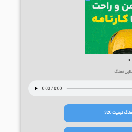
>
لاین آهنگ
نگ کیفیت 320