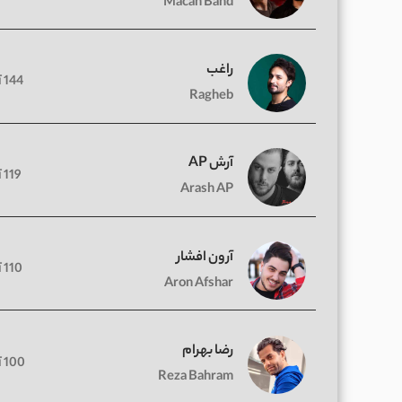
Macan Band
راغب
144 آهنگ
Ragheb
آرش AP
119 آهنگ
Arash AP
آرون افشار
110 آهنگ
Aron Afshar
رضا بهرام
100 آهنگ
Reza Bahram