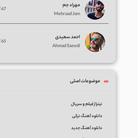
مهراد جم
67 آهنگ
Mehraad Jam
احمد سعیدی
65 آهنگ
Ahmad Saeedi
موضوعات اصلی
تیتراژ فیلم و سریال
دانلود آهنگ ترکی
دانلود آهنگ جدید