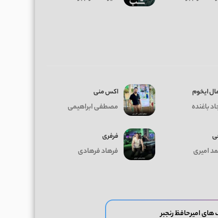
ﻣﺎل اﻳﺨﻮم
اکس منی
د باغنده
مصطفی ابراهیمی
ی
فرفری
د امیری
فرهاد فرهادی
های امیرحافظ رنجبر