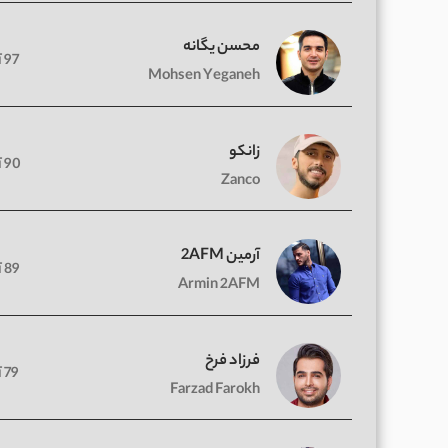
محسن یگانه
97 آهنگ
Mohsen Yeganeh
زانکو
90 آهنگ
Zanco
آرمین 2AFM
89 آهنگ
Armin 2AFM
فرزاد فرخ
79 آهنگ
Farzad Farokh