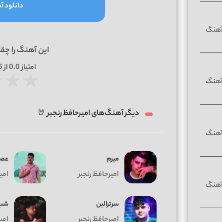
دانلود آه
این آهنگ را چق
امتیاز
0.0
از 5 | بر اساس
★
★
★
دیگر آهنگ‌های امیرحافظ رنجبر 🤘
میرم
عص
امیرحافظ رنجبر
امی
سرترالین
شب 
امیرحافظ رنجبر
امی