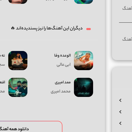
دیگران این آهنگ‌ها را نیز پسندیده‌اند 🔥
الوعده وفا
ﻧﻪ 
ابی عالی
سجا
ممد امیری
افع
محمد امیری
محم
دانلود همه آهنگ 