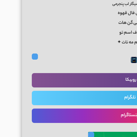
گار لب پنجرمی
فال قهوه
ی گن هات
ف اسم تو
م مه نات ✦
روبیکا
تلگرام
نستاگرام