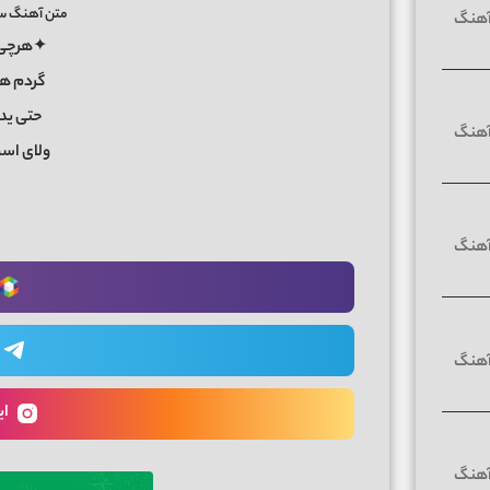
متن آهنگ سی
✦هرچی 
گردم ه
حتی ید
ولای اس
ای