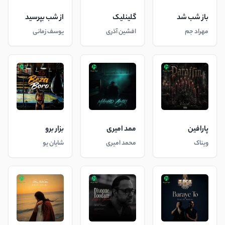
باز شب شد
گلینلیک
از شب بپرسید
مهراد جم
افشین آذری
یوسف زمانی
پارافین
ممد امیری
بزار برو
ویناک
محمد امیری
شایان یو