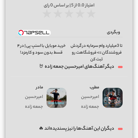
امتیاز
0.0
از 5 | بر اساس
0
رای
★
★
★
★
★
وبگردی
تا 3میلیارد وام سرمایه در گردش
خرید موبایل با اسنپ پی | در ۴
فروشندگان => فروشگاهت رو
قسط بدون سود و کارمزد!
ثبت کن
دیگر آهنگ‌های امیرحسین جمعه زاده 🤘
مطرب
مادر
امیرحسین
امیرحسین
جمعه زاده
جمعه زاده
دیگران این آهنگ‌ها را نیز پسندیده‌اند 🔥