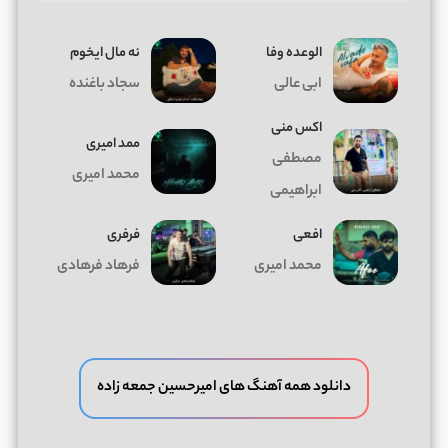
الوعده وفا
ﻧﻪ ﻣﺎل اﻳﺨﻮم
ابی عالی
سجاد باغنده
اکس منی
ممد امیری
مصطفی
محمد امیری
ابراهیمی
افعی
فرفری
محمد امیری
فرهاد فرهادی
دانلود همه آهنگ های امیرحسین جمعه زاده