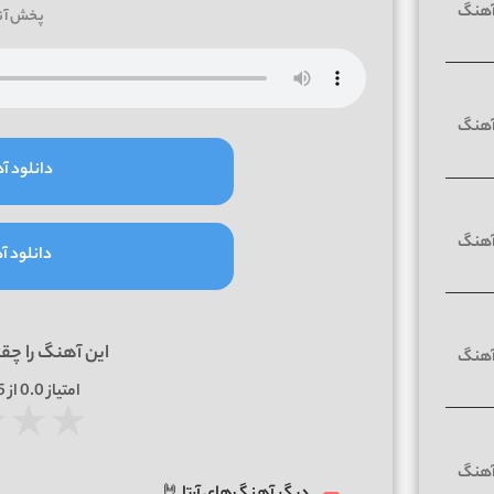
پخش آن
دانلود آه
دانلود آه
این آهنگ را چق
امتیاز
0.0
از 5 | بر اساس
★
★
★