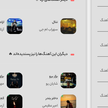
دیگر آهنگ‌های آرتا 🤘
ننال
اراد
سهراب ام جی
آرتا
دیگران این آهنگ‌ها را نیز پسندیده‌اند 🔥
بزار برو
برای
شایان یو
مهیا
دختر بندر
کجا
امیر عظیمی
آرم