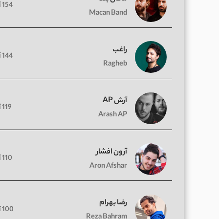
154 آهنگ
Macan Band
راغب
144 آهنگ
Ragheb
آرش AP
119 آهنگ
Arash AP
آرون افشار
110 آهنگ
Aron Afshar
رضا بهرام
100 آهنگ
Reza Bahram