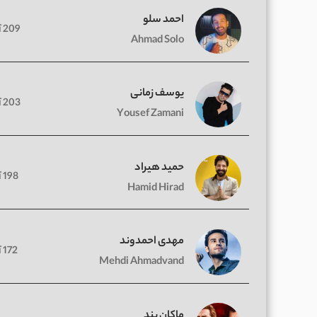
احمد سلو
209 آهنگ
Ahmad Solo
یوسف زمانی
203 آهنگ
Yousef Zamani
حمید هیراد
198 آهنگ
Hamid Hirad
مهدی احمدوند
172 آهنگ
Mehdi Ahmadvand
ماکان بند