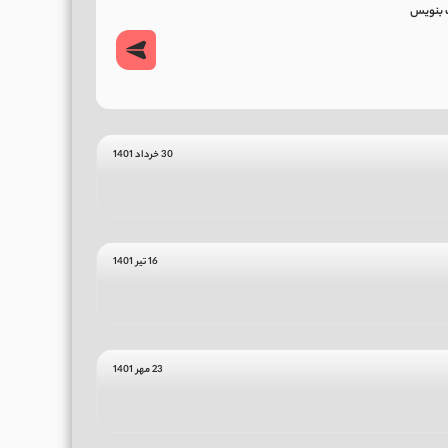
30 خرداد 1401
16 تیر 1401
23 مهر 1401