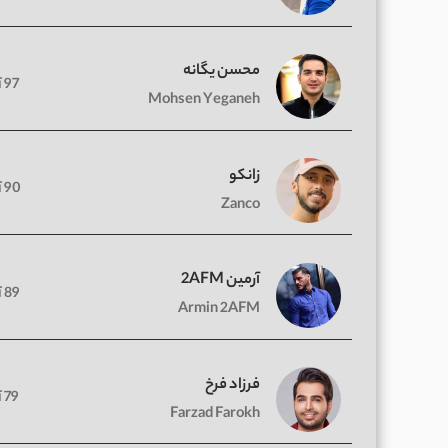
محسن یگانه
97 آهنگ
Mohsen Yeganeh
زانکو
90 آهنگ
Zanco
آرمین 2AFM
89 آهنگ
Armin 2AFM
فرزاد فرخ
79 آهنگ
Farzad Farokh