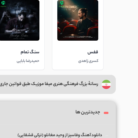
قفس
سنگ تمام
کسری زاهدی
حمیدرضا بابایی
رسانهٔ بزرگ فرهنگی هنری میفا موزیک طبق قوانین جاری 
جدیدترین ها
دانلود آهنگ وفاسیز از وحید مغانلو (ترکی قشقایی)