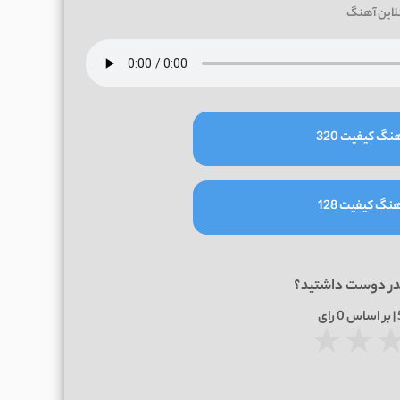
لاین آهنگ
نگ کیفیت 320
نگ کیفیت 128
در دوست داشتید؟
0
رای
★
★