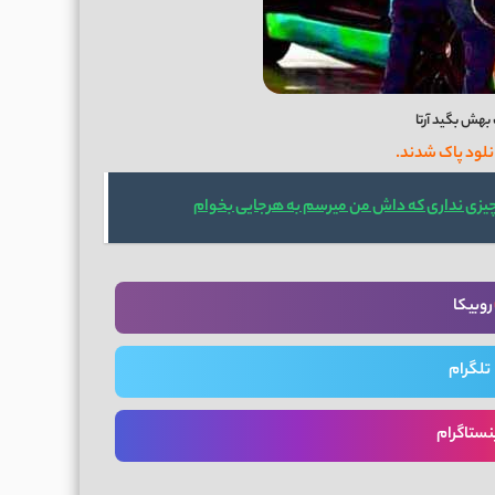
هش بگید آرتا
نلود پاک شدند.
چیزی نداری که داش من میرسم به هرجایی بخوام
روبیکا
تلگرام
نستاگرام