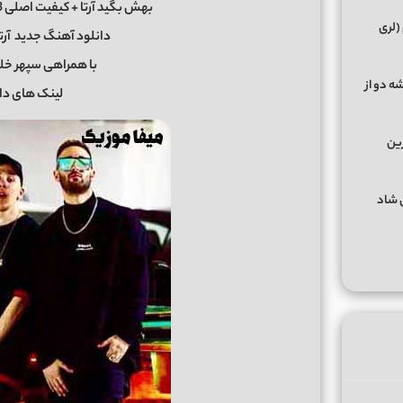
بهش بگید آرتا + کیفیت اصلی Mp3 و پخش آنلاین از میفا موزیک
(لری
دانلود آهنگ جدید
آرت
با همراهی سپهر خل
ه دو از
لینک های دا
رین
گهای شاد