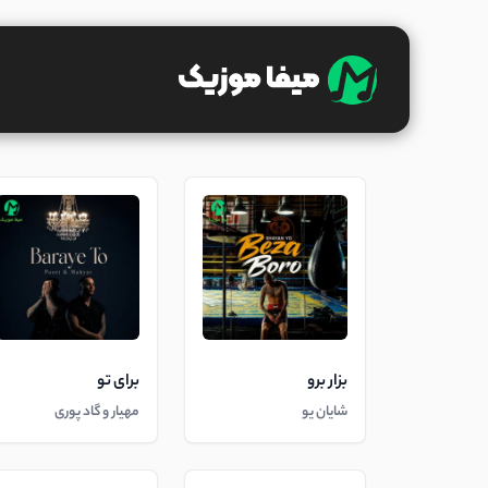
بزار برو
برای تو
شایان یو
مهیار و گاد پوری