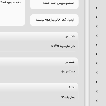
ناشناس
عالی خیلی خوبه❤️🌈💫
ناشناس
قشنگ بود👍
Arta
بعش بگید💔