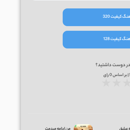
نگ کیفیت 320
نگ کیفیت 128
در دوست داشتید؟
0
رای
★
★
 عشق
من ادامه میدمت