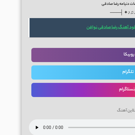
ت دنیامه رضا صادقی
───├ ✦♪♫
لود آهنگ رضا صادقی نوافن
روبیکا
تلگرام
نستاگرام
لاین آهنگ