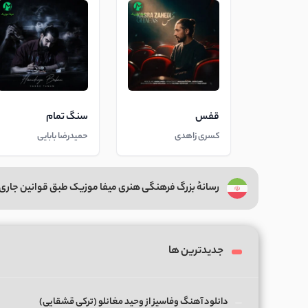
قفس
سنگ تمام
کسری زاهدی
حمیدرضا بابایی
رسانهٔ بزرگ فرهنگی هنری میفا موزیک طبق قوانین جاری 
جدیدترین ها
دانلود آهنگ وفاسیز از وحید مغانلو (ترکی قشقایی)