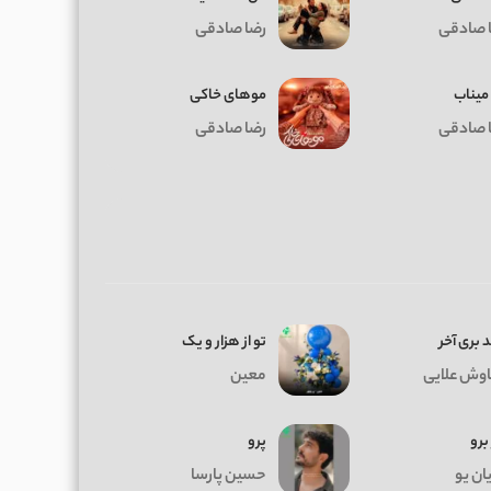
 صادقی
رضا صادقی
میناب
موهای خاکی
 صادقی
رضا صادقی
 بری آخر
تو از هزار و یک
وش علایی
معین
 برو
پرو
ان یو
حسین پارسا