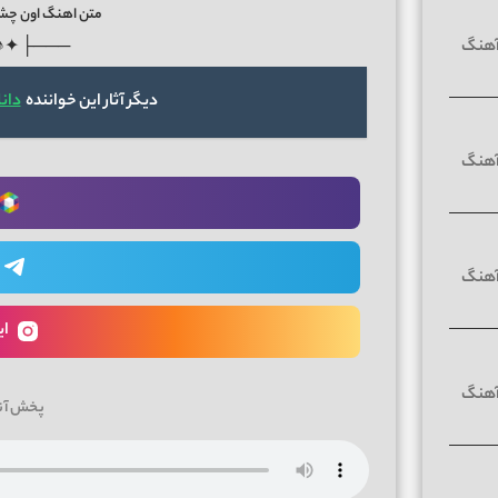
متن اهنگ اون چشا
♪✦ ┤───
دیگر آثار این خواننده
دان
ای
پخش آن