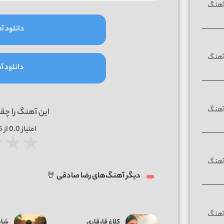
دانلود آه
دانلود آه
این آهنگ را چق
امتیاز
0.0
از 5 | بر اساس
★
★
★
دیگر آهنگ‌های رضا صادقی 🤘
کلاغ قارقاری
شاه