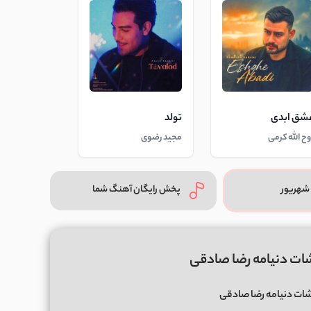
شق ابدی
تولد
وح الله کرمی
مجید رضوی
شهریور
پخش رایگان آهنگ شما
ات دنیامه رضا صادقی
شات دنیامه رضا صادقی