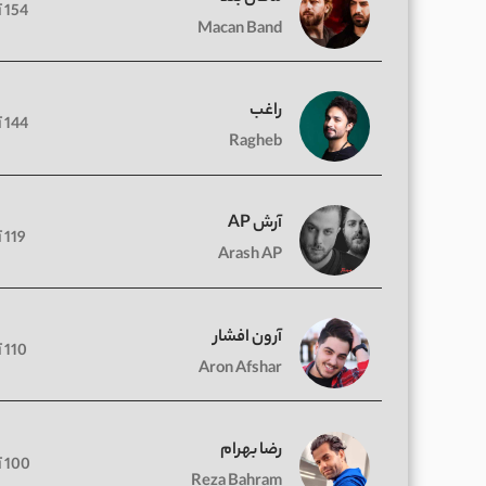
154 آهنگ
Macan Band
راغب
144 آهنگ
Ragheb
آرش AP
119 آهنگ
Arash AP
آرون افشار
110 آهنگ
Aron Afshar
رضا بهرام
100 آهنگ
Reza Bahram