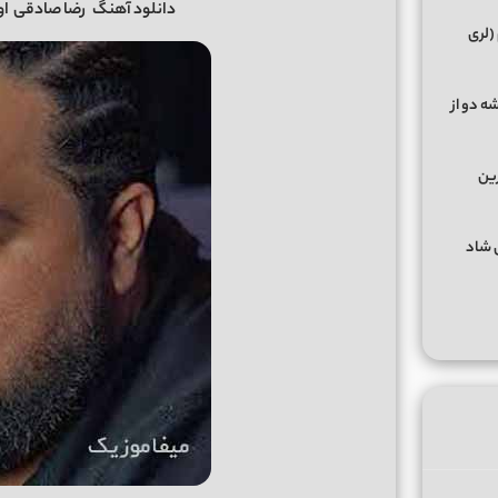
دانلود آهنگ
رضا صادقی
او
(لری
ه دو از
رین
گهای شاد