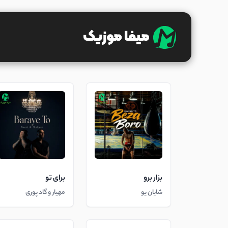
بزار برو
برای تو
شایان یو
مهیار و گاد پوری