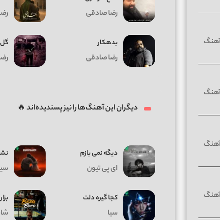
رضا صادقی
رضا
بدهکار
گل 
رضا صادقی
رضا
دیگران این آهنگ‌ها را نیز پسندیده‌اند 🔥
دیگه نمی بازم
نشد
ای پی تیون
سیا
کجا گیره دلت
بزار
سیا
شای