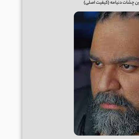
ن چشات دنیامه
{کیفیت اصلی}