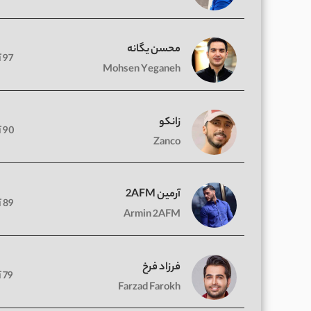
محسن یگانه
97 آهنگ
Mohsen Yeganeh
زانکو
90 آهنگ
Zanco
آرمین 2AFM
89 آهنگ
Armin 2AFM
فرزاد فرخ
79 آهنگ
Farzad Farokh