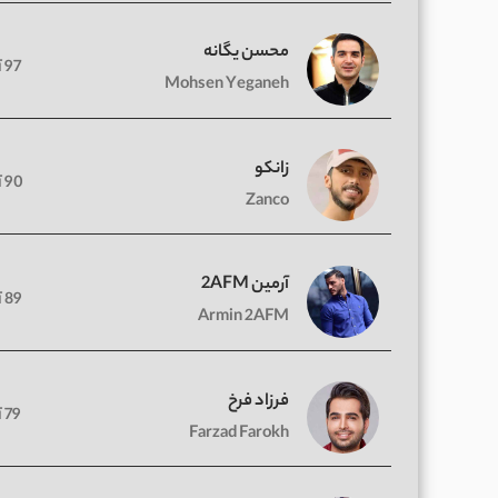
محسن یگانه
97 آهنگ
Mohsen Yeganeh
زانکو
90 آهنگ
Zanco
آرمین 2AFM
89 آهنگ
Armin 2AFM
فرزاد فرخ
79 آهنگ
Farzad Farokh