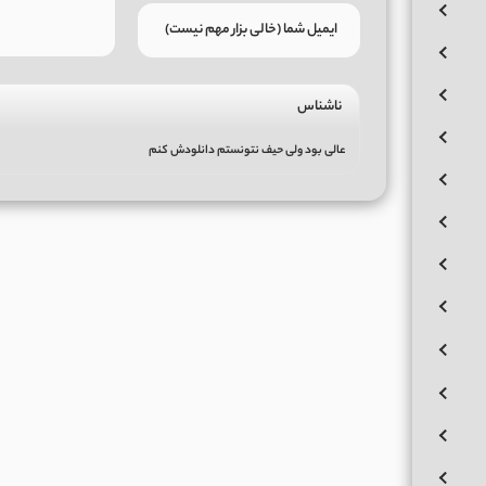
ناشناس
عالی بود ولی حیف نتونستم دانلودش کنم