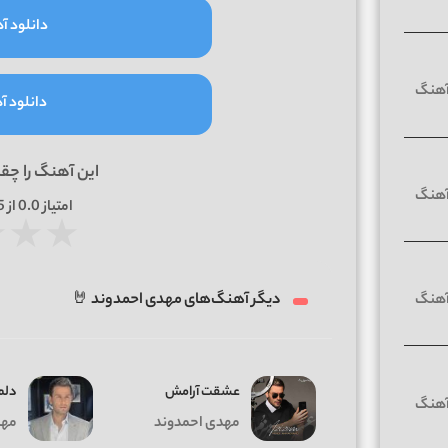
دانلود آه
دانلود آه
این آهنگ را چق
امتیاز
0.0
از 5 | بر اساس
★
★
★
دیگر آهنگ‌های مهدی احمدوند 🤘
عشقت آرامش
دلم
مهدی احمدوند
مهد