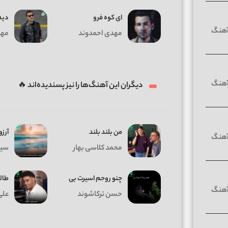
ای کوه فرو
دید
مهدی احمدوند
مهد
دیگران این آهنگ‌ها را نیز پسندیده‌اند 🔥
من بلند بلند
آرزو
محمد کلاسی بهار
سیا
چنو روحم اسیرت بی
طالع
حسن ترکاشوند
علی