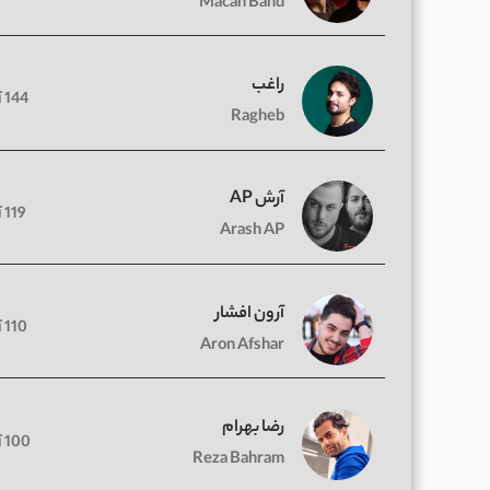
Macan Band
راغب
144 آهنگ
Ragheb
آرش AP
119 آهنگ
Arash AP
آرون افشار
110 آهنگ
Aron Afshar
رضا بهرام
100 آهنگ
Reza Bahram