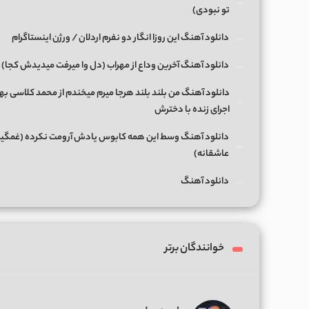
تو نبودی)
دانلود آهنگ این روزا انگار دو نفرم اردلان / ورژن اینستاگرام
دانلود آهنگ آخرین وداع از مهراب (دل وا میرفت میدیدش کجا)
دانلود آهنگ من بلند بلند هرجا میرم میخندم از محمد کلاسی بها
اجرای زنده با دخترش
دانلود آهنگ وسط این همه کابوس یادش آرومت نکرده (غمگی
عاشقانه)
دانلود آهنگ
خوانندگان برتر