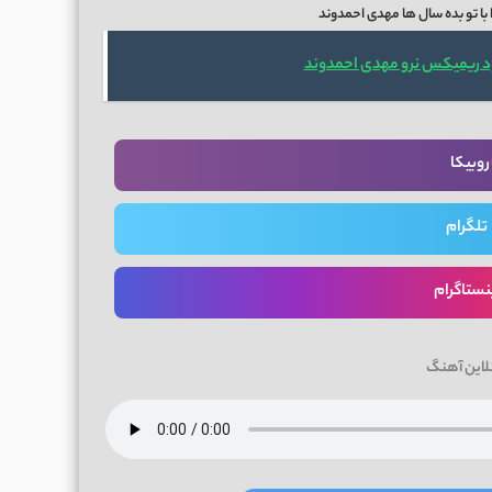
 با تو بده سال ها مهدی احمدوند
د ریمیکس نرو مهدی احمدوند
روبیکا
تلگرام
نستاگرام
لاین آهنگ