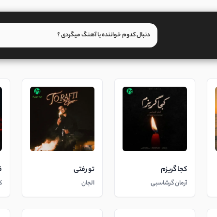
کجا گریزم
تو رفتی
ق
آرمان گرشاسبی
الجان
ک