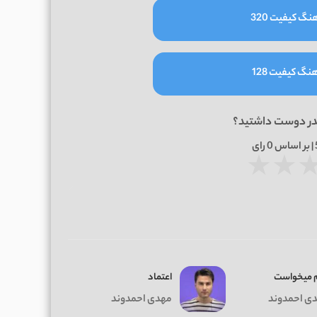
نگ کیفیت 320
نگ کیفیت 128
در دوست داشتید؟
0
رای
★
★
 میخواست
اعتماد
ی احمدوند
مهدی احمدوند