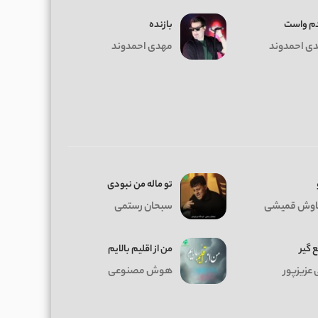
م واست
بازنده
ی احمدوند
مهدی احمدوند
تو ماله من نبودی
وش قمیشی
سبحان رستمی
 گیر
من از اقلیم بالایم
 عزیزپور
هوش مصنوعی