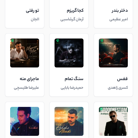
دختر بندر
کجا گریزم
تو رفتی
امیر عظیمی
آرمان گرشاسبی
الجان
قفس
سنگ تمام
ماجرای منه
کسری زاهدی
حمیدرضا بابایی
علیرضا طلیسچی