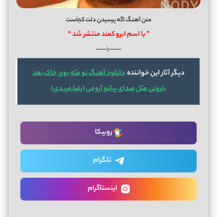
متن آهنگ اگه پرسیدن دلت کجاست
” با اسم ابرو کمند منتشر شد “
──♭──
دیگر آثار این خواننده
دانلود آهنگ تو مثه بوی خاک بعد
بارونی مثل صدای پیانو آرومی (رضا مریدی)
روبیکا
تلگرام
اینستاگرام