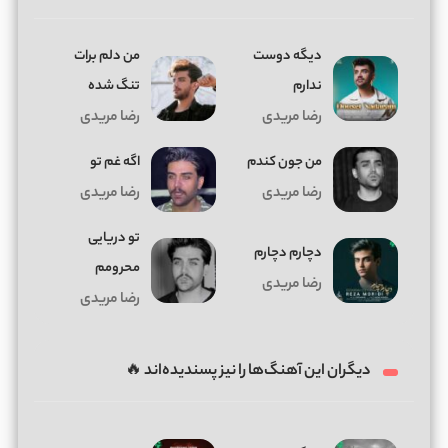
دﻳﮕﻪ دوﺳﺖ
من دلم برات
ﻧﺪارم
تنگ شده
رضا مریدی
رضا مریدی
من جون کندم
اگه غم تو
رضا مریدی
رضا مریدی
تو دریایی
دچارم دچارم
محرومم
رضا مریدی
رضا مریدی
دیگران این آهنگ‌ها را نیز پسندیده‌اند 🔥