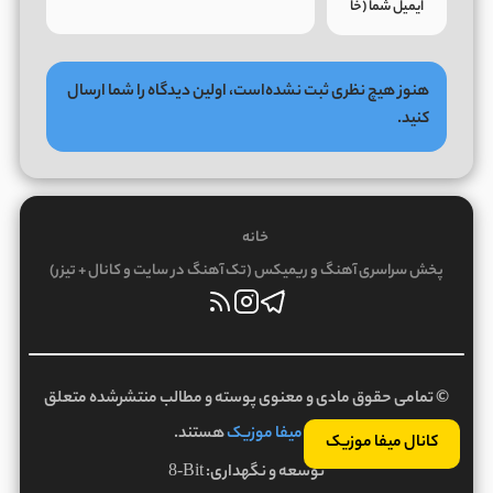
هنوز هیچ نظری ثبت نشده‌است، اولین دیدگاه را شما ارسال
کنید.
خانه
پخش سراسری آهنگ و ریمیکس (تک آهنگ در سایت و کانال + تیزر)
© تمامی حقوق مادی و معنوی پوسته و مطالب منتشرشده متعلق
به
میفا موزیک
هستند.
کانال میفا موزیک
توسعه و نگهداری:
8-Bit