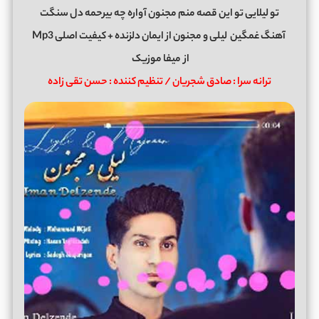
تو لیلایی تو این قصه منم مجنون آواره چه بیرحمه دل سنگت
آهنگ غمگین
لیلی و مجنون
از
ایمان دلزنده
+ کیفیت اصلی Mp3
از
میفا موزیک
ترانه سرا : صادق شجریان / تنظیم کننده : حسن تقی زاده