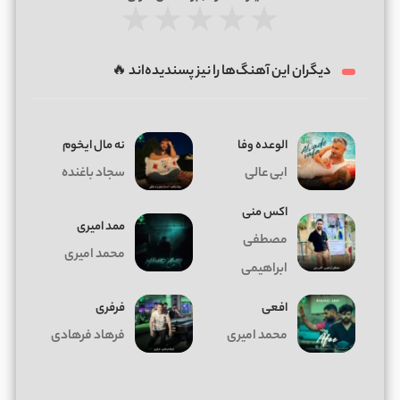
★
★
★
★
★
دیگران این آهنگ‌ها را نیز پسندیده‌اند 🔥
الوعده وفا
ﻧﻪ ﻣﺎل اﻳﺨﻮم
ابی عالی
سجاد باغنده
اکس منی
ممد امیری
مصطفی
محمد امیری
ابراهیمی
افعی
فرفری
محمد امیری
فرهاد فرهادی