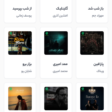
باز شب شد
گلینلیک
از شب بپرسید
مهراد جم
افشین آذری
یوسف زمانی
پارافین
ممد امیری
بزار برو
ویناک
محمد امیری
شایان یو