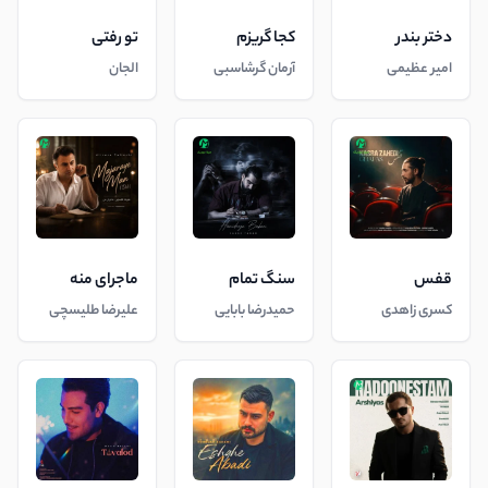
دختر بندر
کجا گریزم
تو رفتی
امیر عظیمی
آرمان گرشاسبی
الجان
قفس
سنگ تمام
ماجرای منه
کسری زاهدی
حمیدرضا بابایی
علیرضا طلیسچی