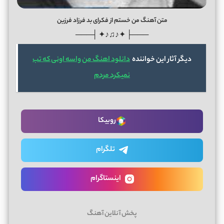
متن آهنگ من خستم از فکرای بد فرزاد فرزین
───├ ✦♪♫♪✦ ┤───
دیگر آثار این خواننده
دانلود اهنگ من واسه اونی که تب
نمیکرد مردم
روبیکا
تلگرام
اینستاگرام
پخش آنلاین آهنگ