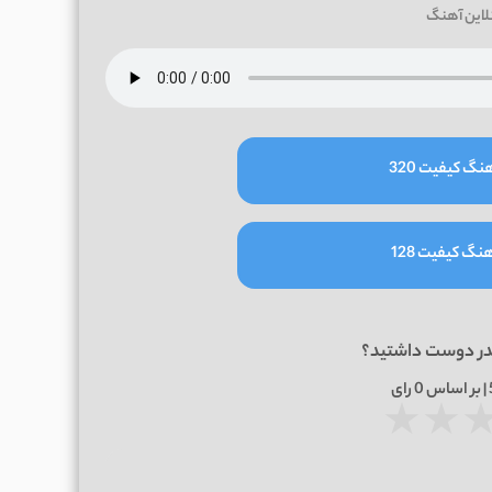
لاین آهنگ
نگ کیفیت 320
نگ کیفیت 128
در دوست داشتید؟
0
رای
★
★