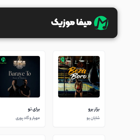
بزار برو
برای تو
شایان یو
مهیار و گاد پوری