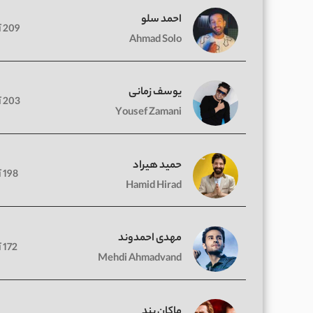
احمد سلو
209 آهنگ
Ahmad Solo
یوسف زمانی
203 آهنگ
Yousef Zamani
حمید هیراد
198 آهنگ
Hamid Hirad
مهدی احمدوند
172 آهنگ
Mehdi Ahmadvand
ماکان بند