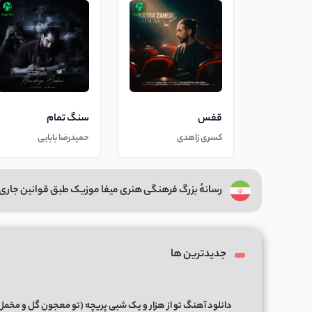
قفس
سنگ تمام
کسری زاهدی
حمیدرضا بابایی
رسانهٔ بزرگ فرهنگی هنری میفا موزیک طبق قوانین جاری 
جدیدترین ها
دانلود آهنگ تو از هزار و یک شبی پریچه (تو معجون گل و مخمل