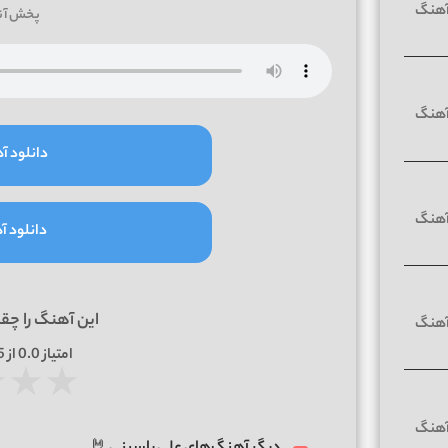
پخش آن
دانلود آه
دانلود آه
این آهنگ را چق
امتیاز
0.0
از 5 | بر اساس
★
★
★