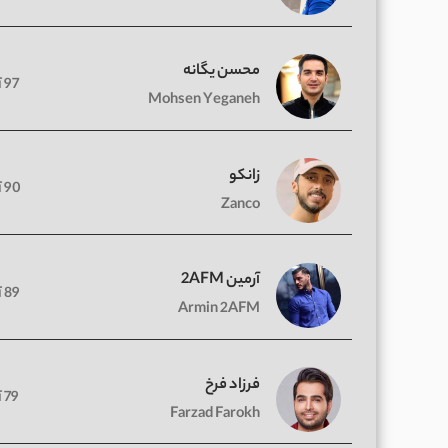
محسن یگانه
97 آهنگ
Mohsen Yeganeh
زانکو
90 آهنگ
Zanco
آرمین 2AFM
89 آهنگ
Armin 2AFM
فرزاد فرخ
79 آهنگ
Farzad Farokh