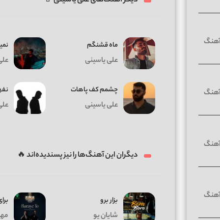
دیگر آهنگ‌های علی یاسینی 🤘
ماه قشنگم
نمی
علی یاسینی
علی
چشمم کف پاهات
نفه
علی یاسینی
علی
دیگران این آهنگ‌ها را نیز پسندیده‌اند 🔥
بزار برو
برای
شایان یو
مهیا