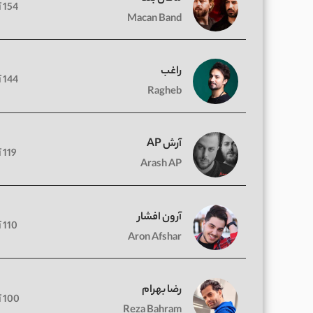
154 آهنگ
Macan Band
راغب
144 آهنگ
Ragheb
آرش AP
119 آهنگ
Arash AP
آرون افشار
110 آهنگ
Aron Afshar
رضا بهرام
100 آهنگ
Reza Bahram