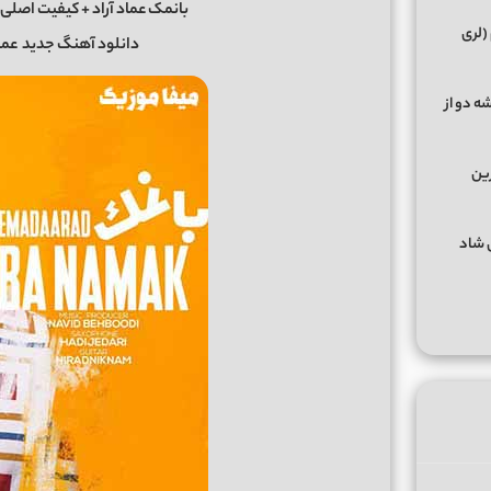
بانمک عماد آراد + کیفیت اصلی Mp3 و پخش آنلاین از میفا موزیک
(لری
دانلود آهنگ جدید
عما
ه دو از
رین
گهای شاد