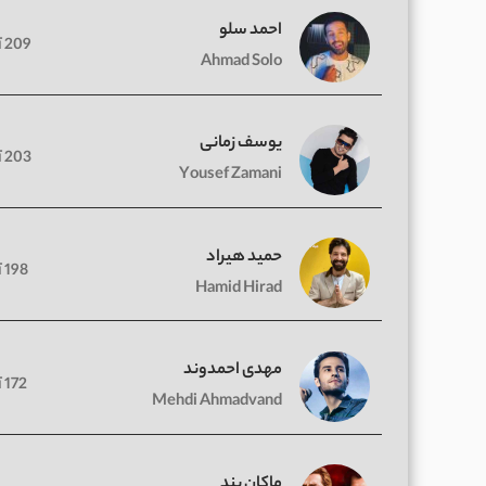
احمد سلو
209 آهنگ
Ahmad Solo
یوسف زمانی
203 آهنگ
Yousef Zamani
حمید هیراد
198 آهنگ
Hamid Hirad
مهدی احمدوند
172 آهنگ
Mehdi Ahmadvand
ماکان بند