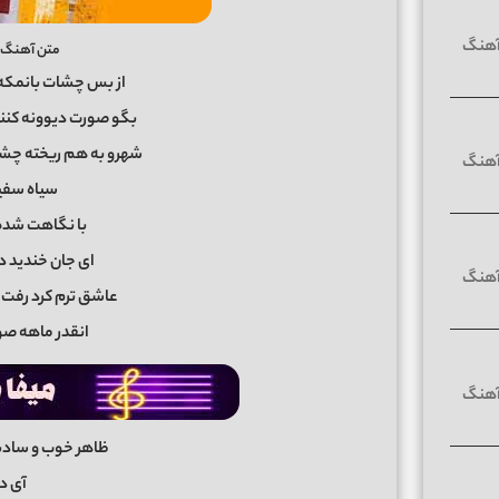
متن آهنگ با
از بس چشات بانمکه
بگو صورت دیوونه کنن
شهرو به هم ریخته چش
سیاه سفی
با نگاهت شده
ای جان خندید د
عاشق ترم کرد رفت 
انقدر ماهه ص
ظاهر خوب و سادش
آی د