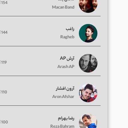
154 آهنگ
Macan Band
راغب
144 آهنگ
Ragheb
آرش AP
119 آهنگ
Arash AP
آرون افشار
110 آهنگ
Aron Afshar
رضا بهرام
100 آهنگ
Reza Bahram