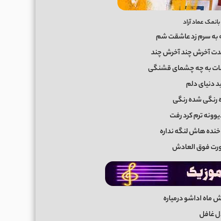
نمک عماد آراد
 به سرم زد عاشقت شم
دت آخرش چند آخرش چند
ات به چه چشمای قشنگی
د دنیای دلم
 رنگی شده رنگی
یوونه ترم کرد رفت
خنده هاش لنگه نداره
ورت فوق العادش
 ماه اداشو درمیاره
ل غافل