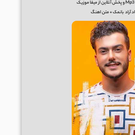
د آراد
بانمک + متن اهنگ