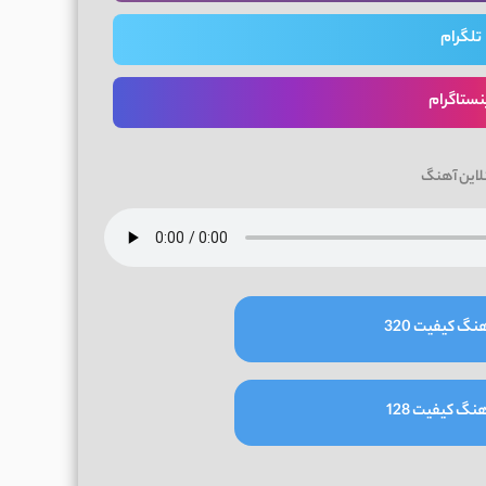
تلگرام
نستاگرام
لاین آهنگ
نگ کیفیت 320
نگ کیفیت 128