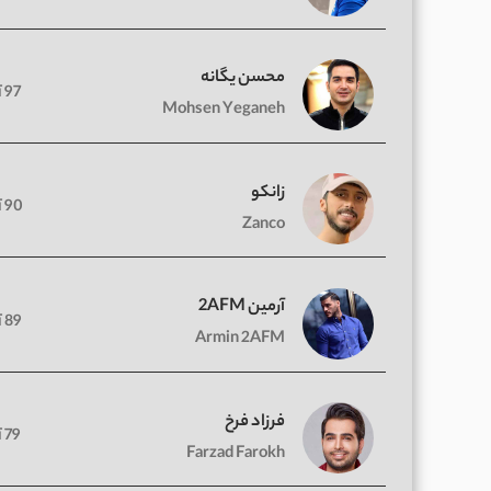
محسن یگانه
97 آهنگ
Mohsen Yeganeh
زانکو
90 آهنگ
Zanco
آرمین 2AFM
89 آهنگ
Armin 2AFM
فرزاد فرخ
79 آهنگ
Farzad Farokh