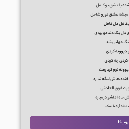
ده با عشق تو کامل
میشه عشق تورو شامل
غافل دل غافل
 دل یک دندمو بردی
نگ جهانی شد
 دیوونه کردی
 کردی چه کردی
یوونه ترم کرد رفت
خنده هاش لنگه نداره
ورت فوق العادش
 ماه اداشو درمیاره
ماد آراد با نمک
روبیکا