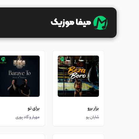
بزار برو
برای تو
شایان یو
مهیار و گاد پوری