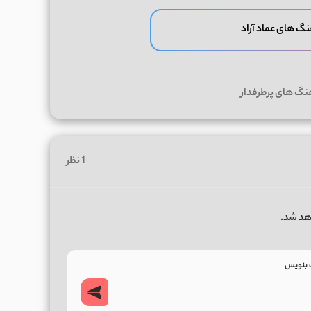
نگ های عماد آراد
نگ های پرطرفدار
1 نظر
هد شد.