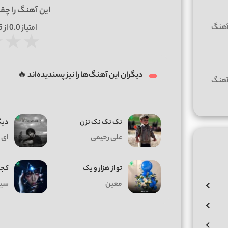
این آهنگ را چق
امتیاز
0.0
از 5 | بر اساس
★
★
★
دیگران این آهنگ‌ها را نیز پسندیده‌اند 🔥
نک نک نک نزن
دیگ
علی رحیمی
ای 
تو از هزار و یک
کجا
معین
سیا