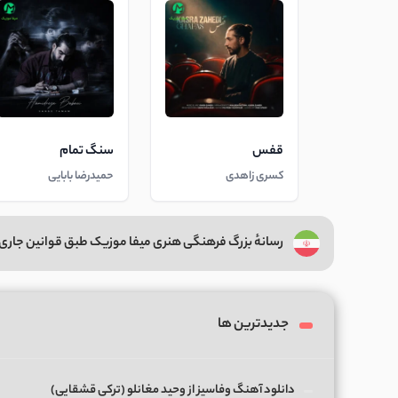
قفس
سنگ تمام
کسری زاهدی
حمیدرضا بابایی
رسانهٔ بزرگ فرهنگی هنری میفا موزیک طبق قوانین جاری 
جدیدترین ها
دانلود آهنگ وفاسیز از وحید مغانلو (ترکی قشقایی)