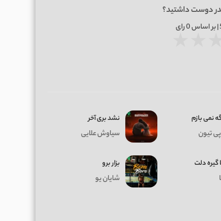
در دوست داشتید؟
0
رای
★
★
ه نمی بازم
نشد بری آخر
پی تیون
سیاوش علایی
 گیره دلت
بزار برو
شایان یو