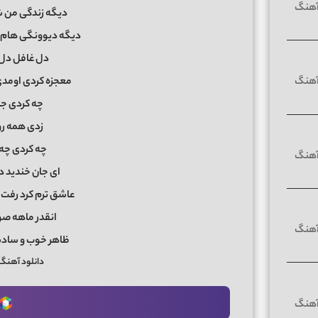
دیگه زندگی من ش
دیگه دیوونگی هام 
دل غافل دل 
معجزه کردی اومدی
چه کردی ج
زدی همه رو
چه کردی چه
ای جان خندید د
عاشق ترم کرد رفت 
انقدر ماهه ص
ظاهر خوب و سادش
دانلود آهنگ ع