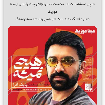
هیچی نمیشه بابک افرا + کیفیت اصلی Mp3 و پخش آنلاین از میفا
موزیک
دانلود آهنگ جدید
بابک افرا
هیچی نمیشه + متن اهنگ