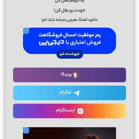
به حرفم عمل کن
خودت رو بغل کن!
دانلود آهنگ هیچی نمیشه بابک افرا
روبیکا
تلگرام
اینستاگرام