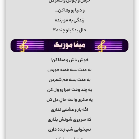
حرص و جوش و کمتر کن
و دنیا رو رها کن…
زندگی به مو بنده
حال بد کیلو چنده؟!
خوش باش و صفا کن!
یه مدت بسه غصه خوردن
یه مدت بسه غم شمردن
یه چند وقت خبرا رو ول کن
یه فکری واسه حالِ دل کن
اگه یار و عشقی نداری
که سر روی شونش بذاری
نمیخوابی شب زنده داری