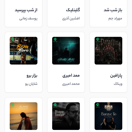
باز شب شد
گلینلیک
از شب بپرسید
مهراد جم
افشین آذری
یوسف زمانی
پارافین
ممد امیری
بزار برو
ویناک
محمد امیری
شایان یو