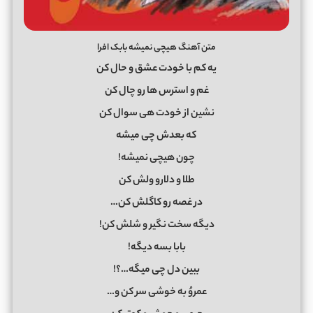
متن آهنگ هیچی نمیشه بابک افرا
یه کم با خودت عشق و حال کن
غم و استرس ها رو چال کن
نشین از خودت هی سوال کن
که بعدش چی میشه
چون هیچی نمیشه!
طلا و دلارو ولش کن
در غصه رو کاگلش کن…
دیگه سخت نگیر و شلش کن!
بابا بسه دیگه!
ببین دل چی میگه…؟!
عمروُ به خوشی سر کن و…