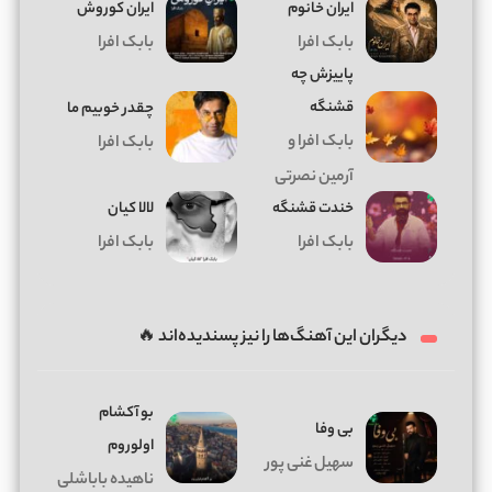
ایران خانوم
ایران کوروش
بابک افرا
بابک افرا
پاییزش چه
قشنگه
چقدر خوبیم ما
بابک افرا و
بابک افرا
آرمین نصرتی
خندت قشنگه
لالا کیان
بابک افرا
بابک افرا
دیگران این آهنگ‌ها را نیز پسندیده‌اند 🔥
بو آکشام
بی وفا
اولوروم
سهیل غنی پور
ناهیده باباشلی