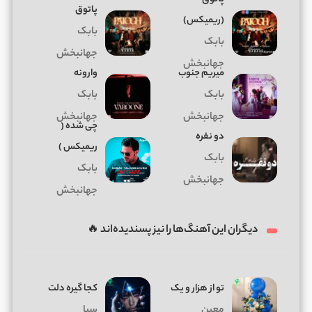
پاتوق
(ریمیکس)
بابک
بابک
جهانبخش
جهانبخش
میریم جنوب
وارونه
بابک
بابک
جهانبخش
جهانبخش
چی شده (
دو نفره
ریمیکس )
بابک
بابک
جهانبخش
جهانبخش
دیگران این آهنگ‌ها را نیز پسندیده‌اند 🔥
تو از هزار و یک
کجا گیره دلت
معین
سیا