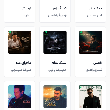
دختر بندر
کجا گریزم
تو رفتی
امیر عظیمی
آرمان گرشاسبی
الجان
قفس
سنگ تمام
ماجرای منه
کسری زاهدی
حمیدرضا بابایی
علیرضا طلیسچی