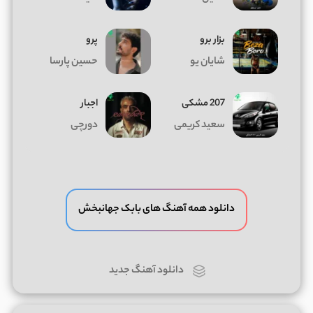
بزار برو
پرو
شایان یو
حسین پارسا
207 مشکی
اجبار
سعید کریمی
دورچی
دانلود همه آهنگ های بابک جهانبخش
دانلود آهنگ جدید