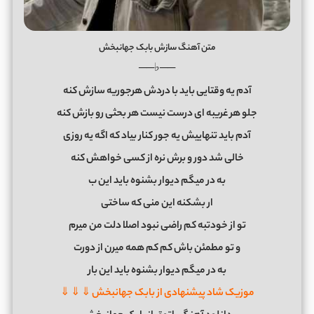
متن آهنگ سازش بابک جهانبخش
──♭──
آدم یه وقتایی باید با دردش هرجوریه سازش کنه
جلو هر غریبه ای درست نیست هر بحثی رو بازش کنه
آدم باید تنهاییش یه جور کنار بیاد که اگه یه روزی
خالی شد دور و برش نره از کسی خواهش کنه
به در میگم دیوار بشنوه باید این ب
ار بشکنه این منی که ساختی
تو از خودتبه کم راضی نبود اصلا دلت من میرم
و تو مطمئن باش کم کم همه میرن از دورت
به در میگم دیوار بشنوه باید این بار
موزیک شاد پیشنهادی از بابک جهانبخش ⇓ ⇓ ⇓