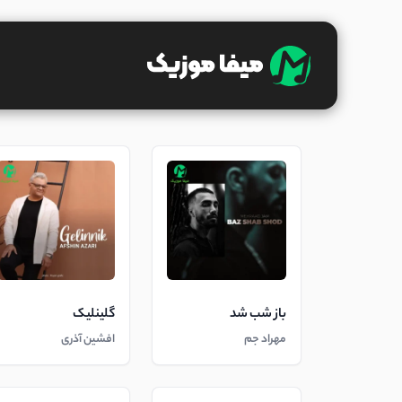
باز شب شد
گلینلیک
مهراد جم
افشین آذری