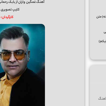
آهنگ غمگین
واران
از
بابک رحمان
کلیپ تصویری و
نه) متن
کارگردان:
ی
لیکم)