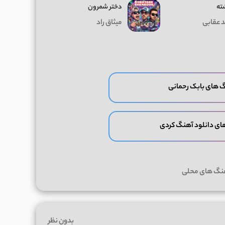
ته
دختر شمرون
د عقابی
میثاق راد
گ های بابک رحمانی
ای دانلود آهنگ کردی
هنگ های محلی
بدون نظر