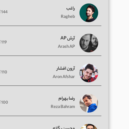
راغب
144 آهنگ
Ragheb
آرش AP
119 آهنگ
Arash AP
آرون افشار
110 آهنگ
Aron Afshar
رضا بهرام
100 آهنگ
Reza Bahram
محسن یگانه