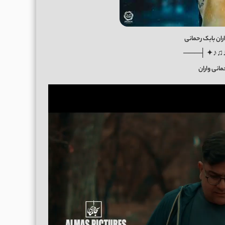
ان بابک رحمانی
───├ ✦♪♫
مانی واران