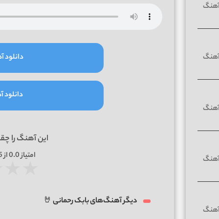
دانلود آه
دانلود آه
این آهنگ را چق
امتیاز
0.0
از 5 | بر اساس
★
★
★
دیگر آهنگ‌های بابک رحمانی 🤘