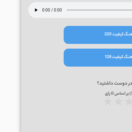
نگ کیفیت 320
نگ کیفیت 128
در دوست داشتید؟
0
رای
★
★