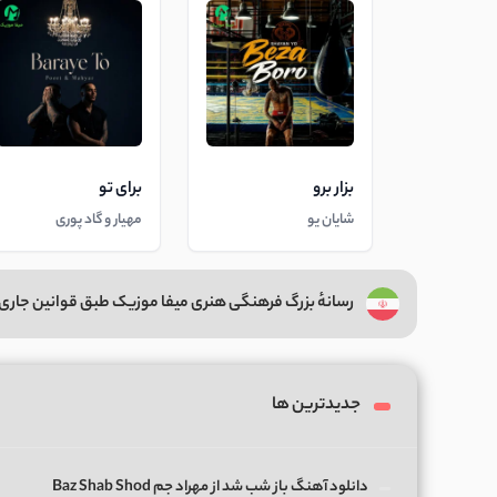
بزار برو
برای تو
شایان یو
مهیار و گاد پوری
رسانهٔ بزرگ فرهنگی هنری میفا موزیک طبق قوانین جاری 
جدیدترین ها
دانلود آهنگ باز شب شد از مهراد جم Baz Shab Shod