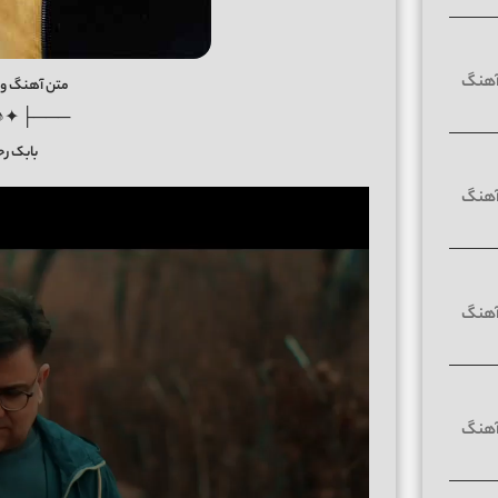
متن آهنگ وار
♪✦ ┤───
بابک رح