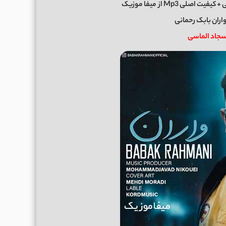
ی
+ کیفیت اصلی Mp3 از
میفا موزیک
اران بابک رحمانی
 سجاد الماسی