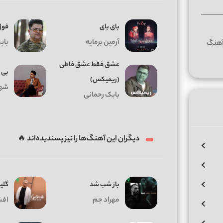
بای بای
فول
آرمین برمایه
باب
عشق فقط عشق فاطی
بی ر
(ریمیکس)
شها
بابک رحمانی
دیگران این آهنگ‌ها را نیز پسندیده‌اند 🔥
باز شب شد
گلی
مهراد جم
افش