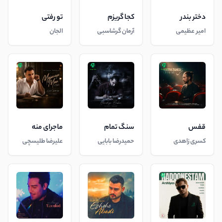
دختر بندر
کجا گریزم
تو رفتی
امیر عظیمی
آرمان گرشاسبی
الجان
قفس
سنگ تمام
ماجرای منه
کسری زاهدی
حمیدرضا بابایی
علیرضا طلیسچی