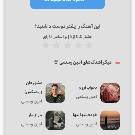
این آهنگ را چقدر دوست داشتید؟
امتیاز
0.0
از 5 | بر اساس
0
رای
★
★
★
★
★
دیگر آهنگ‌های امین رستمی 🤘
عشق جان
بخواب آروم
(ریمیکس)
امین رستمی
امین رستمی
خودم تنها تنها
یار ای یار
امین رستمی
امین رستمی