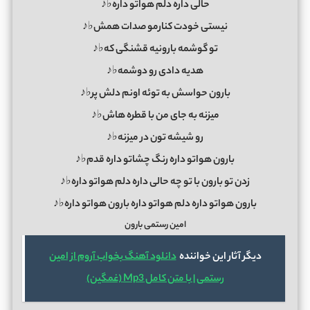
حالی داره دلم هواتو داره♭♪
نیستی خودت کنارمو صدات همش♭♪
تو گوشمه بارونیه قشنگی که♭♪
هدیه دادی رو دوشمه♭♪
بارون حواسش به توئه اونم دلش پر♭♪
میزنه به جای من با قطره هاش♭♪
رو شیشه تون در میزنه♭♪
بارون هواتو داره رنگ چشاتو داره قدم♭♪
زدن تو بارون با تو چه حالی داره دلم هواتو داره♭♪
بارون هواتو داره دلم هواتو داره بارون هواتو داره♭♪
امین رستمی بارون
دیگر آثار این خواننده
دانلود آهنگ بخواب آروم از امین
رستمی | با متن کامل Mp3 (غمگین)