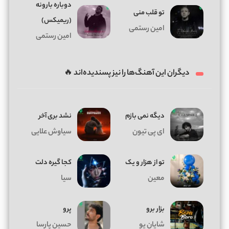
دوباره بارونه
تو قلب منی
(ریمیکس)
امین رستمی
امین رستمی
دیگران این آهنگ‌ها را نیز پسندیده‌اند 🔥
دیگه نمی بازم
نشد بری آخر
ای پی تیون
سیاوش علایی
تو از هزار و یک
کجا گیره دلت
معین
سیا
بزار برو
پرو
شایان یو
حسین پارسا