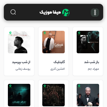
باز شب شد
گلینلیک
از شب بپرسید
مهراد جم
افشین آذری
یوسف زمانی