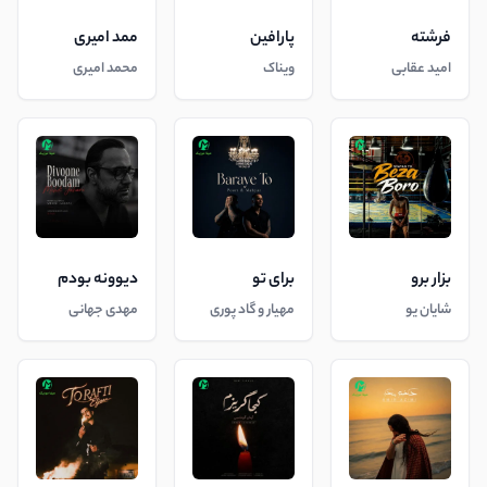
فرشته
پارافین
ممد امیری
امید عقابی
ویناک
محمد امیری
بزار برو
برای تو
دیوونه بودم
شایان یو
مهیار و گاد پوری
مهدی جهانی