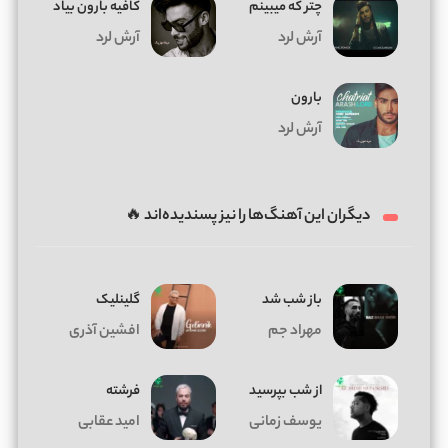
چتر که میبینم
کافیه بارون بیاد
آرش لرد
آرش لرد
بارون
آرش لرد
دیگران این آهنگ‌ها را نیز پسندیده‌اند 🔥
باز شب شد
گلینلیک
مهراد جم
افشین آذری
از شب بپرسید
فرشته
یوسف زمانی
امید عقابی