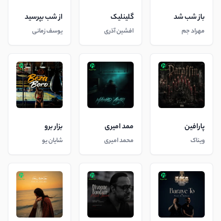
باز شب شد
گلینلیک
از شب بپرسید
مهراد جم
افشین آذری
یوسف زمانی
پارافین
ممد امیری
بزار برو
ویناک
محمد امیری
شایان یو