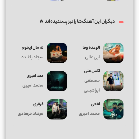
دیگران این آهنگ‌ها را نیز پسندیده‌اند 🔥
الوعده وفا
ﻧﻪ ﻣﺎل اﻳﺨﻮم
ابی عالی
سجاد باغنده
اکس منی
ممد امیری
مصطفی
محمد امیری
ابراهیمی
افعی
فرفری
محمد امیری
فرهاد فرهادی