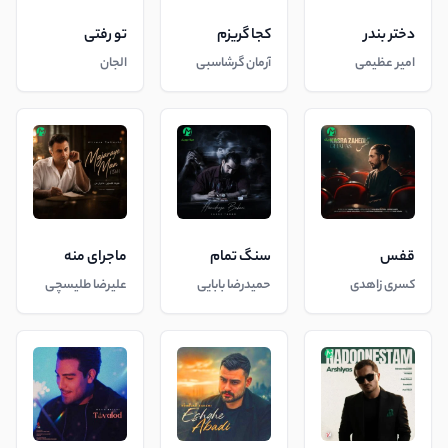
دختر بندر
کجا گریزم
تو رفتی
امیر عظیمی
آرمان گرشاسبی
الجان
قفس
سنگ تمام
ماجرای منه
کسری زاهدی
حمیدرضا بابایی
علیرضا طلیسچی