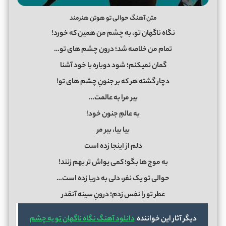
متن آهنگ حوالی تو هوتن هنرمند
نگاه ناگهان تو، به چشم من همین که خورد!
تمام من خلاصه شد؛ درون چشم های تو…
گمان نمیکنم؛ شود دوباره با خود آشنا
دچار گشته هر که بر جنونِ چشم های تو!
ببر مرا به عالمت…
به عالمِ جنون خود!
بیا بیا، ببر مر
دلم از اینجا زده است
به موج ها بگو؛ کمی یواش تر بهم زنند!
حوالی تو یک نفر، دلی به دریا زده است…
عطر تو را نفس زدم؛ درونِ سینه آنقدر
دیگر آثار این خواننده
دانلود آهنگ نگاه ناگهان تو به چشم