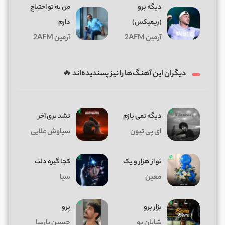
دیگه برو
من به تو احتیاج
(ریمیکس)
دارم
آرمین 2AFM
آرمین 2AFM
دیگران این آهنگ‌ها را نیز پسندیده‌اند 🔥
دیگه نمی بازم
نشد بری آخر
ای پی تیون
سیاوش علایی
تو از هزار و یک
کجا گیره دلت
معین
سیا
بزار برو
پرو
شایان یو
حسین پارسا