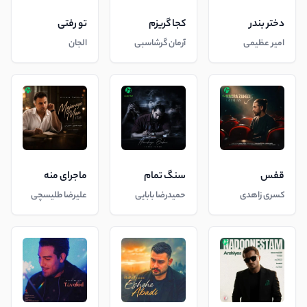
دختر بندر
کجا گریزم
تو رفتی
امیر عظیمی
آرمان گرشاسبی
الجان
قفس
سنگ تمام
ماجرای منه
کسری زاهدی
حمیدرضا بابایی
علیرضا طلیسچی