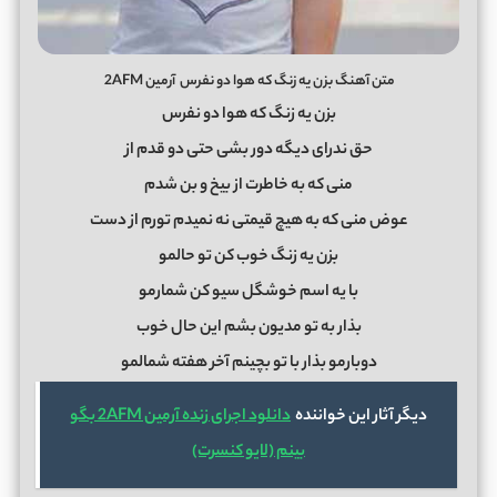
متن آهنگ بزن یه زنگ که هوا دو نفرس
آرمین 2AFM
بزن یه زنگ که هوا دو نفرس
حق ندرای دیگه دور بشی حتی دو قدم از
منی که به خاطرت از بیخ و بن شدم
عوض منی که به هیچ قیمتی نه نمیدم تورم از دست
بزن یه زنگ خوب کن تو حالمو
با یه اسم خوشگل سیو کن شمارمو
بذار به تو مدیون بشم این حال خوب
دوبارمو بذار با تو بچینم آخر هفته شمالمو
دیگر آثار این خواننده
دانلود اجرای زنده آرمین 2AFM بگو
بینم (لایو کنسرت)