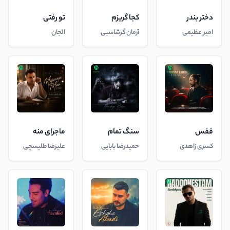
دختر بندر
کجا گریزم
تو رفتی
امیر عظیمی
آرمان گرشاسبی
الجان
قفس
سنگ تمام
ماجرای منه
کسری زاهدی
حمیدرضا بابایی
علیرضا طلیسچی