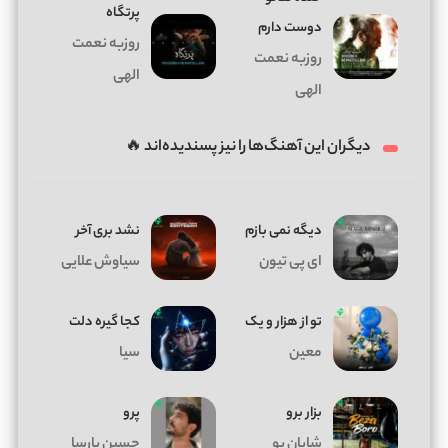
پرتگاه
دوست دارم
روزبه نعمت
روزبه نعمت
الهی
الهی
دیگران این آهنگ‌ها را نیز پسندیده‌اند 🔥
دیگه نمی بازم
نشد بری آخر
ای پی تیون
سیاوش علایی
تو از هزار و یک
کجا گیره دلت
معین
سیا
بزار برو
پرو
شایان یو
حسین پارسا