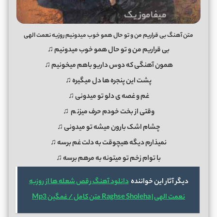
متن آهنگ بی قراریم من و تو حال همو خوب میدونیم روزبه نعمت الهی
بی قراریم من و تو حال همو خوب میدونیم ♫
همون آهنگی که دوس داریو باهم میخونیم ♫
پشت این پنجره ها دل میگیره ♫
غم و غصه ی دلو تو میدونی ♫
وقتی از بخت خودم حرف میزن
م
♫
چشام اشک بارون میشه تو میدونی ♫
نمیذارم دیگه هیچوقت به دلت غم برسه ♫
با توام زخم تو میتونه به مرهم برسه ♫
دیگر آثار این خواننده
دانلود آهنگ رقص شعله ها از روزبه
نعمت الهی | Raghse Sholeha متن کامل / غمگین Mp3