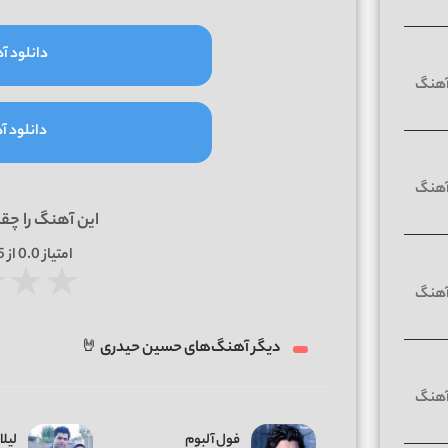
دانلود آه
دانلود آه
این آهنگ را چق
امتیاز
0.0
از 5 | بر اساس
★
★
★
دیگر آهنگ‌های حسین حیدری 🤘
فول آلبوم
لیلا