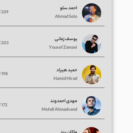
احمد سلو
209 آهنگ
Ahmad Solo
یوسف زمانی
203 آهنگ
Yousef Zamani
حمید هیراد
198 آهنگ
Hamid Hirad
مهدی احمدوند
172 آهنگ
Mehdi Ahmadvand
ماکان بند