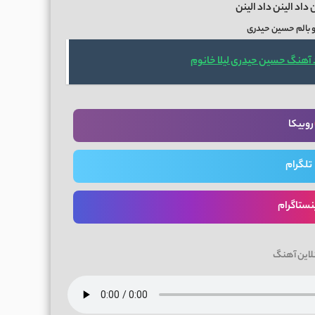
 داد الینن داد الینن
و بالم حسین حیدری
 آهنگ حسین حیدری لیلا خانوم
روبیکا
تلگرام
نستاگرام
لاین آهنگ