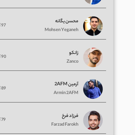
محسن یگانه
97 آهنگ
Mohsen Yeganeh
زانکو
90 آهنگ
Zanco
آرمین 2AFM
89 آهنگ
Armin 2AFM
فرزاد فرخ
79 آهنگ
Farzad Farokh