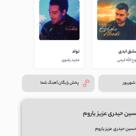
شق ابدی
تولد
وح الله کرمی
مجید رضوی
شهریور
پخش رایگان آهنگ شما
سین حیدری عزیز یاروم
سین حیدری
عزیز یاروم