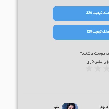
نگ کیفیت 320
نگ کیفیت 128
در دوست داشتید؟
0
رای
★
★
 خانوم
دنیا