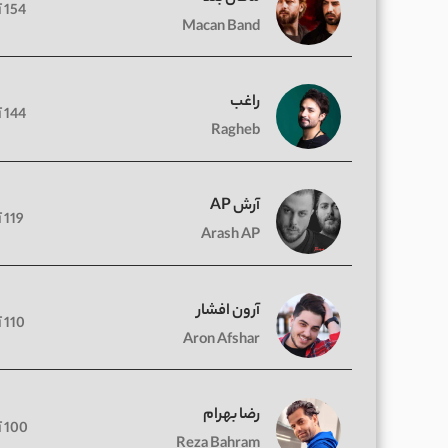
154 آهنگ
Macan Band
راغب
144 آهنگ
Ragheb
آرش AP
119 آهنگ
Arash AP
آرون افشار
110 آهنگ
Aron Afshar
رضا بهرام
100 آهنگ
Reza Bahram