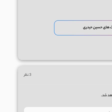
گ های حسین حیدری
3 نظر
هد شد.