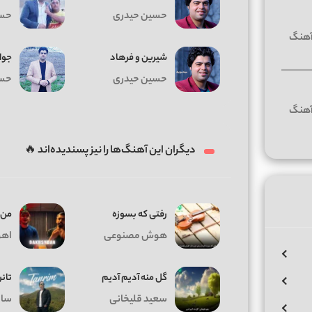
حسین حیدری
حسی
شیرین و فرهاد
جوا
حسین حیدری
حسی
دیگران این آهنگ‌ها را نیز پسندیده‌اند 🔥
رفتی که بسوزه
من 
هوش مصنوعی
اهو
گل منه آدیم آدیم
تان
سعید قلیخانی
سال