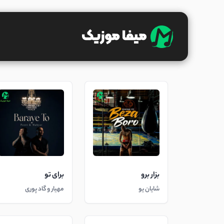
بزار برو
برای تو
شایان یو
مهیار و گاد پوری