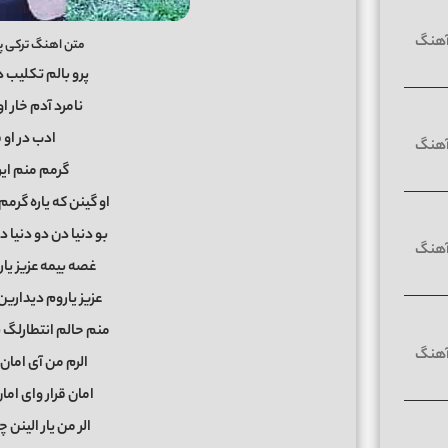
متن اهنگ ترکی پ
پرو بالم تکلیب 
نامرد آدم خار ا
ادب در او 
گرمم منم ایر
او گینن که یاره گرمم
بو دنیا دن دو دنیا د
غصه بیمه عزیز یارم
عزیز یاروم دیدارین
منم حالم انتطارلگ 
الرم من آی امان
امان قرار وای امان
الر من یار الینن 