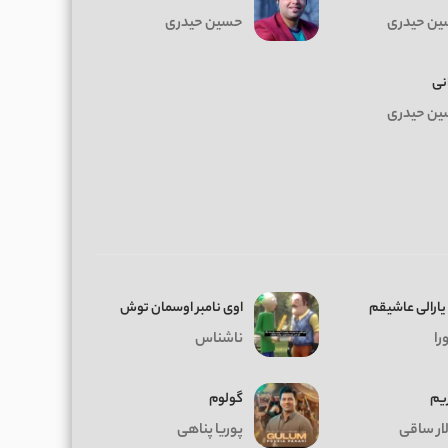
ن حیدری
حسین حیدری
نی
ن حیدری
یارالی عاشیقم
اوی نامبر اوسمان توش
را
ناشناس
ریم
گولوم
ار ساقی
پوریا پناهی