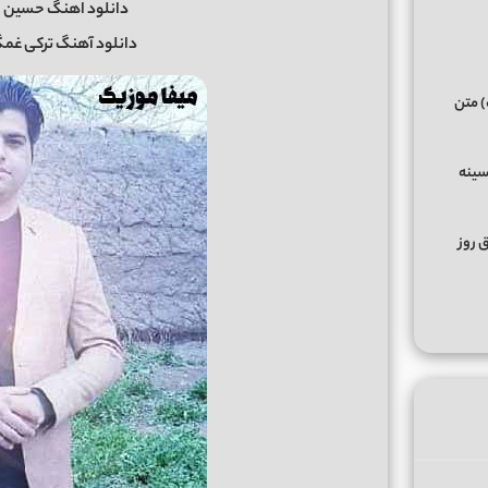
دانلود اهنگ حسین ح
دانلود آهنگ ترکی غمگ
) متن
سینه
ق روز