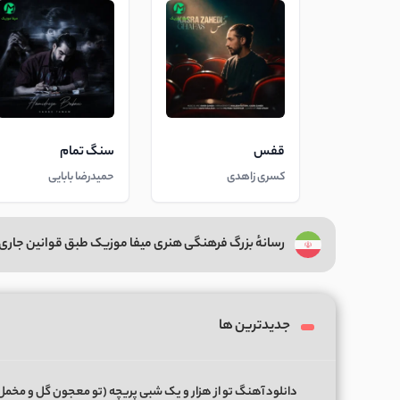
قفس
سنگ تمام
کسری زاهدی
حمیدرضا بابایی
رسانهٔ بزرگ فرهنگی هنری میفا موزیک طبق قوانین جاری 
جدیدترین ها
دانلود آهنگ تو از هزار و یک شبی پریچه (تو معجون گل و مخمل