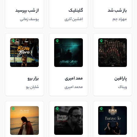
باز شب شد
گلینلیک
از شب بپرسید
مهراد جم
افشین آذری
یوسف زمانی
پارافین
ممد امیری
بزار برو
ویناک
محمد امیری
شایان یو