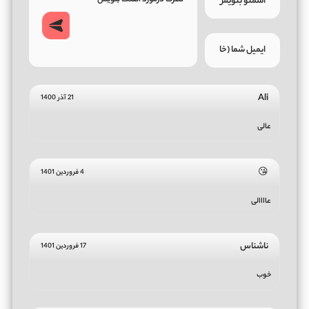
Ali
21 آذر 1400
عالی
😘
4 فروردین 1401
عاااالی
ناشناس
17 فروردین 1401
خوب