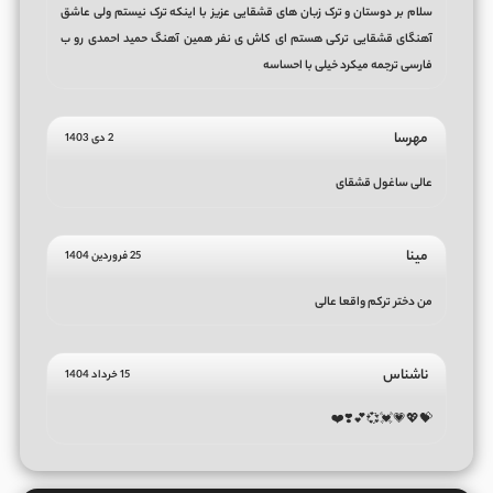
سلام بر دوستان و ترک زبان های قشقایی عزیز با اینکه ترک نیستم ولی عاشق
آهنگای قشقایی ترکی هستم ای کاش ی نفر همین آهنگ حمید احمدی رو ب
فارسی ترجمه میکرد خیلی با احساسه
مهرسا
2 دی 1403
عالی ساغول قشقای
مینا
25 فروردین 1404
من دختر ترکم واقعا عالی
ناشناس
15 خرداد 1404
💝💖💗💓💞💕❣️❤️