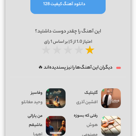
دانلود آهنگ کیفیت 128
این آهنگ را چقدر دوست داشتید؟
امتیاز
1.0
از 5 | بر اساس
1
رای
★
★
★
★
★
دیگران این آهنگ‌ها را نیز پسندیده‌اند 🔥
گلینلیک
وفاسیز
افشین آذری
وحید مغانلو
رفتی که بسوزه
من یارالی
هوش
عاشیقم
اهورا
مصنوعی