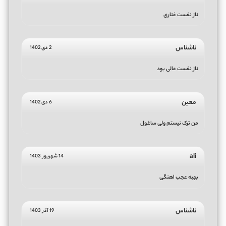
ناز نفست غناری
ناشناس
2 دی 1402
ناز نفست عالی بود
معین
6 دی 1402
من ترک نیستم ولی ساغول
ali
14 شهریور 1403
بهبه عجب اهنگی
ناشناس
19 آذر 1403